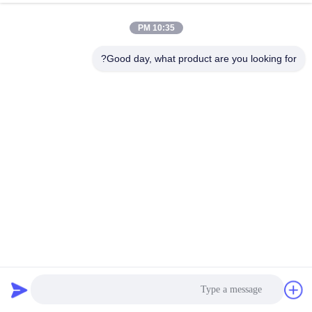
10:35 PM
Good day, what product are you looking for?
آلة صنع حزام تعبئة الفشار الكاملة التلقائية مزدوجة المسمار بي
تي بوليستر
آلة تصنيع أشرطة بي تي
2024-12-27
526 الرؤى