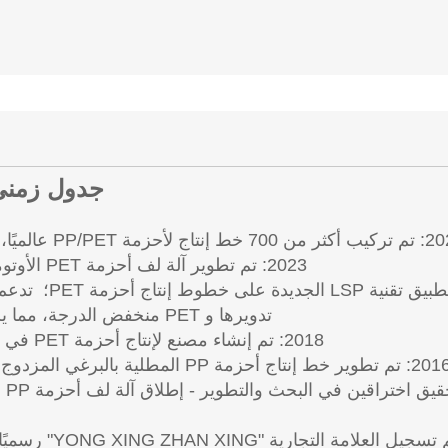
جدول زمني لتطوير ng
ة PP/PET عالميًا، وتوسيع نطاق الخدمات على مستوى العالم.
2023: تم تطوير آلة لف أحزمة PET الأوتوماتيكية بالكامل بنجاح، مما يعزز أتمتة الإنتاج.
2022: تم تطبيق 
تدويرها و PET منخفض الدرجة، مما يزيد من وفورات تكلفة الإنتاج إلى أقصى حد.
2018: تم إنشاء مصنع لإنتاج أحزمة PET في دونغقوان، مما يعزز القدرة الإنتاجية المحلية.
 تطوير خط إنتاج أحزمة PP المطلية بالبرغي المزدوج، والمصمم خصيصًا لصناعة بلاط السيراميك.
2012: تم تسجيل 