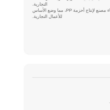
التجارية.
2005: تم إطلاق أول خط إنتاج لأحزمة PP الأوتوماتيكية بالكامل وإنشاء مصنع لإنتاج أحزمة PP، مما وضع الأساس
للأعمال التجارية.