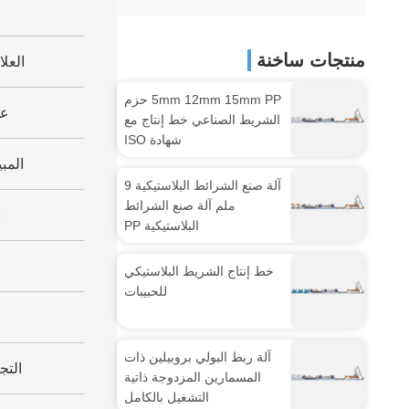
منتجات ساخنة
العلا
5mm 12mm 15mm PP حزم
عد
الشريط الصناعي خط إنتاج مع
شهادة ISO
المب
آلة صنع الشرائط البلاستيكية 9
ملم آلة صنع الشرائط
س
البلاستيكية PP
خط إنتاج الشريط البلاستيكي
للحبيبات
خ
آلة ربط البولي بروبيلين ذات
التج
المسمارين المزدوجة ذاتية
التشغيل بالكامل