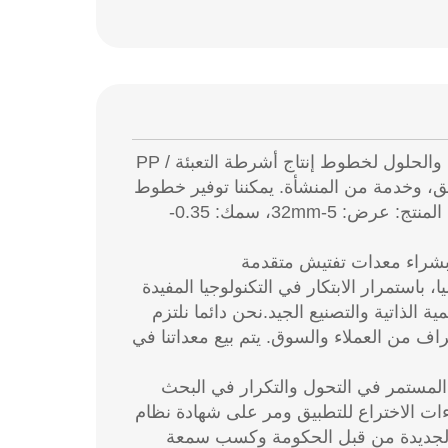
تركز على توفير التصنيع الذكي والحلول لخطوط إنتاج أشرطة التعبئة PP /
سويق، وخدمة من المنشأة. يمكننا توفير خطوط
الإنتاج مع زراعية واحدة ومتزدوجة للطحن متعددة الحزام، تغطي مواصفات المنتج: عرض: 5-32mm، سمك: 0.35-
نا بشراء معدات تفتيش متقدمة
باستمرار الابتكار في التكنولوجيا المفيدة
 الذاتية والتصنيع الجيد.نحن دائما نلتزم
ف من العملاء والسوق. يتم بيع معداتنا في
ار المستمر في التحول والتكرار في البحث
ءات الاختراع للتطبيق ومر على شهادة نظام
تكنولوجيا الجديدة من قبل الحكومة وكسب سمعة