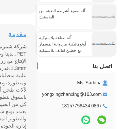
آلة تصنيع أشرطة التعبئة من
البلاستيك
مقدمة
آلة صناعة بلاستيكية
أوتوماتيكية مزدوجة المسمار
شركة شينزين 
مع خطين لفائف بلاستيكية
PET. لدي
اتصل بنا
1.3mm،قدرة الإنتاج من 80 كجم / ساعة إلى 1000 كجم / ساعة.
لتلبية متطلبا
ومتطورة،وتعلم
Ms. Sarbina
لآلات طحن أشر
yongxingzhanxing@163.com
بالسوق لتطوي
كل من الصين 
+086 18157758434
يعتمد يونغ شي
والتطوير الم