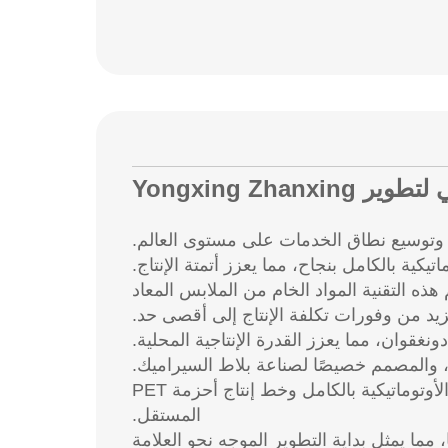
Yongxing Zhanxi
تقنية LSP الجديدة على خطوط إنتاج أحزمة PET؛ تدعم هذه التقنية المواد الخام من الملابس المعاد
2015: تم تحقيق اختراقين في البحث والتطوير - إطلاق آلة لف أحزمة PP الأوتوماتيكية بالكامل وخط إنتاج أحزمة PET
المستقل.
العلامة التجارية "YONG XING ZHAN XING" رسميًا، مما يمثل بداية التطوير الموجه نحو العلامة