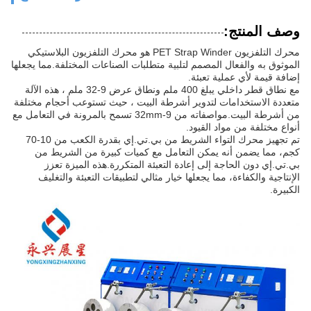
وصف المنتج:
محرك التلفزيون PET Strap Winder هو محرك التلفزيون البلاستيكي
الموثوق به والفعال المصمم لتلبية متطلبات الصناعات المختلفة.مما يجعلها
إضافة قيمة لأي عملية تعبئة.
مع نطاق قطر داخلي يبلغ 400 ملم ونطاق عرض 9-32 ملم ، هذه الآلة
متعددة الاستخدامات لتدوير أشرطة البيت ، حيث تستوعب أحجام مختلفة
من أشرطة البيت.مواصفاته من 9-32mm تسمح بالمرونة في التعامل مع
أنواع مختلفة من مواد القيود.
تم تجهيز محرك التواء الشريط من بي.تي.إي بقدرة الكعب من 10-70
كجم، مما يضمن أنه يمكن التعامل مع كميات كبيرة من الشريط من
بي.تي.إي دون الحاجة إلى إعادة التعبئة المتكررة.هذه الميزة تعزز
الإنتاجية والكفاءة، مما يجعلها خيار مثالي لتطبيقات التعبئة والتغليف
الكبيرة.