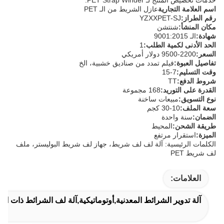
خدمات تخصيص المنتج لـ PET Strap Winder:
اسم العلامة التجارية
عازل الشريط من الـ PET
رقم الطراز:
YZXXPET-SJ
مكان المنشأ:
شنتشن
شهادة:
الـ 9001:2015
الحد الأدنى لكمية الطلب:
1
السعر:
2200-9500 دولار أمريكي
تفاصيل العبوة:
فيلم تمدد من صناديق خشبية، الخ
وقت التسليم:
7-15
شروط الدفع:
TT
القدرة على التوريد:
168 مجموعة
نوع التسويق:
مبيعات ساخنة
سعة الملف:
10-30 كجم
الضمان:
سنة واحدة
طريقة الشحن:
المحيط
الميزة:
استقرار مرتفع
الكلمات الرئيسية: آلة لف لف شريط، جهاز لف شريط البوليستر، ملف
لف شريط PET
العلامات:
آلة تدوير الشرائط المعدنية,أوتوماتيكية,آلة لف الشرائط ذات الأد