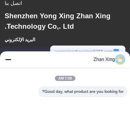
اتصل بنا
Shenzhen Yong Xing Zhan Xing
Technology Co,. Ltd.
البريد الإلكتروني
yongxingzhanxing@163.com
Zhan Xing
وقت العمل
8:00-20:00
7:58 AM
عنواننا
Good day, what product are you looking for?
عنوان
الرقم 43-101، ميينغسن، شينبوتو، مجتمع شينشيانغ، شارع شينهو، منطقة
قوانغمينغ، شنشن
هاتف