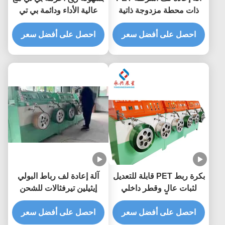
ذات محطة مزدوجة ذاتية
عالية الأداء ودائمة بي تي
عالية الاستقرار للاستخدام
رباط ريف
الصناعي
احصل على أفضل سعر
احصل على أفضل سعر
بكرة ربط PET قابلة للتعديل
آلة إعادة لف رباط البولي
لثبات عالٍ وقطر داخلي
إيثيلين تيرفثالات للشحن
يصل إلى 400 ملم
البحري بعرض 9-32 ملم
احصل على أفضل سعر
للتغليف عالي التحمل
احصل على أفضل سعر