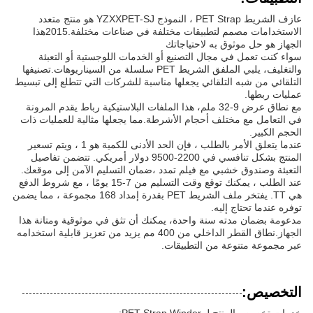
عازف الشريط PET Strap ، النموذج YZXXPET-SJ هو منتج متعدد
الاستخدامات مصمم لتطبيقات مختلفة في صناعات مختلفة.2015هذا
الجهاز هو حل موثوق به لاحتياجاتك
سواء كنت تعمل في مجال التصنيع أو الخدمات اللوجستية أو التعبئة
والتغليف، يلبي الملفق الشريط PET سلسلة من السيناريوهات.تصنيفها
التلقائي من شبه التلقائي يجعلها مناسبة للشركات التي تتطلع إلى تبسيط
عمليات ربطها.
مع نطاق عرض 9-32 ملم، هذا الملفات البلاستيكية رباط يقدم المرونة
في التعامل مع مختلف أحجام الأشرطة.مما يجعلها مثالية للعمليات ذات
الحجم الكبير.
عندما يتعلق الأمر بالطلب ، فإن الحد الأدنى للكمية هو 1 ، ويتم تسعير
المنتج بشكل تنافسي في 2200-9500 دولار أمريكي. تتضمن تفاصيل
التعبئة وصندوق خشبي مع فيلم تمدد ،ضمان التسليم الآمن إلى موقعك.
عند الطلب ، يمكنك توقع وقت التسليم من 7-15 يومًا ، مع شروط الدفع
هي TT. يفتخر ملف الشريط PET بقدرة إمداد 168 مجموعة ، مما يضمن
توفره عندما تحتاج إليه.
مدعومة بضمان مدته سنة واحدة، يمكنك أن تثق في موثوقية ومتانة هذا
الجهاز.نطاق القطر الداخلي من 400 مم يزيد من تعزيز قابلية استخدامه
عبر مجموعة متنوعة من التطبيقات.
التخصيص: