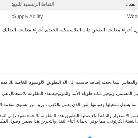
نعم..
النقاط الرئيسية للبيع:
Supply Ability:
Wood
ن
, 
أجزاء معالجة الطحن ذات البلاستيكية الجيدة
, 
أجزاء معالجة التدليك
معايير، مما يجعله إضافة حاسمة إلى آلة التطويق الألومنيوم الخاصة بك.هذه 
يل المستمر، وتوفير متانة طويلة الأمد والموثوقية.هذه المقاومة للاستعمال هي
ما يسهل تشغيلها وصيانتها.النوع الذي يعمل بالكهرباء يزيد من مستوى سلامة ال
ضمن الاستقرار والدقة أثناء عملية التطويق.هذه المقاومة للانحناء تضيف إلى ال
يط التعبئة الكرتوني، مما يوفر الحماية أثناء النقل والتخزين.هذا يضمن وصول ال