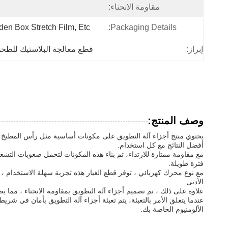
مقاومة الانحناء:
en Box Stretch Film, Etc.
Packaging Details:
إبراز:
قطع معالجة البلاستيك للطح
وصف المنتج:
يحتوي منتج أجزاء آلة التطويق على مكونات أساسية مثل رأس المطبخ وال
أفضل النتائج مع كل استخدام.
مع مقاومة ممتازة للارتداء، تم بناء هذه المكونات لتحمل صعوبات التشغ
فترة طويلة.
مع نوع محرك كهربائي ، توفر قطع الغيار هذه تجربة سهلة الاستخدام ، م
الأدنى.
علاوة على ذلك ، تم تصميم أجزاء آلة التطويق بمقاومة الانحناء ، مما ي
عندما يتعلق الأمر بالتعبئة، يتم تعبئة أجزاء آلة التطويق بأمان في شر
الألومنيوم الخاصة بك.