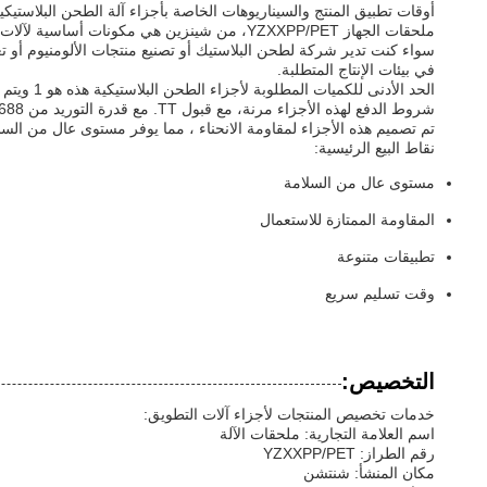
أوقات تطبيق المنتج والسيناريوهات الخاصة بأجزاء آلة الطحن البلاستيكي
ملحقات الجهاز YZXXPP/PET، من شينزين هي مكونات أساسية لآلات التطويق البلاستيكي.هذه الأجزاء تلبي معايير عالية الجودة للموثوقية والأداء.
سواء كنت تدير شركة لطحن البلاستيك أو تصنيع منتجات الألومنيوم أو تع
في بيئات الإنتاج المتطلبة.
الحد الأدنى للكميات المطلوبة لأجزاء الطحن البلاستيكية هذه هو 1 ويتم تعبئتها بعناية في صناديق خشبية مع فيلم تمدد لمنع الأضرار أثناء الشحن.تتراوح من 7 إلى 15 يوما، تلبية احتياجات الإنتاج الملحة.
شروط الدفع لهذه الأجزاء مرنة، مع قبول TT. مع قدرة التوريد من 1688, يمكنك الاعتماد على توافر ثابت لهذه المكونات الحاسمة لعملياتك.
تم تصميم هذه الأجزاء لمقاومة الانحناء ، مما يوفر مستوى عال من السلامة أثناء عمليات الطحن. ي
نقاط البيع الرئيسية:
مستوى عال من السلامة
المقاومة الممتازة للاستعمال
تطبيقات متنوعة
وقت تسليم سريع
التخصيص:
خدمات تخصيص المنتجات لأجزاء آلات التطويق:
اسم العلامة التجارية: ملحقات الآلة
رقم الطراز: YZXXPP/PET
مكان المنشأ: شنتشن