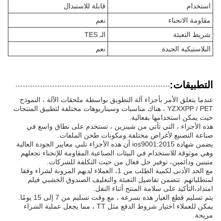
استخدام
قابلة للاستبدال
مقاومة الانحناء
نعم
شريط التعبئة
الـ TES
البلاستيكية الجيدة
نعم
التطبيقات:
عندما يتعلق الأمر بأجزاء آلة التطويق بواسطة ملحقات الآلة ، النموذج
YZXXPP / PET ، هناك مناسبات وسيناريوهات مختلفة لتطبيق المنتجات
حيث يمكن استخدامها بفعالية.
هذه الأجزاء ، التي تأتي من شينزين ، تستخدم على نطاق واسع في
صناعة التصنيع لأغراض مختلفة.ومكونات طحن الملفات.
يضمن شهادة ios9001:2015 أن هذه الأجزاء تلبي معايير الجودة العالية
وهي موثوقة للاستخدام في البيئات الصناعية.المقاومة للإنحناء تجعلهم
متينين ودائمين، توفير حل فعال من حيث التكلفة للشركات.
مع الحد الأدنى لكمية الطلب من 1، العملاء لديهم المرونة لشراء وفقا
لمتطلباتهم. تتضمن تفاصيل التعبئة والتغليف الصندوق الخشبي فيلم
امتداد،التأكيد على سلامة المنتج أثناء النقل.
يتم تسليم قطع الغيار هذه بسرعة ، مع وقت تسليم من 7 إلى 15 يومًا.
يمكن للعملاء اختيار شروط الدفع مثل TT ، مما يجعل عملية الشراء
مريحة.