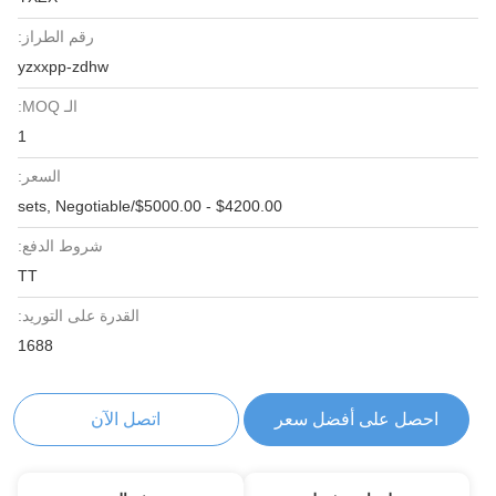
رقم الطراز:
yzxxpp-zdhw
الـ MOQ:
1
السعر:
$4200.00 - $5000.00/sets, Negotiable
شروط الدفع:
TT
القدرة على التوريد:
1688
احصل على أفضل سعر
اتصل الآن