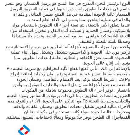
النوع الرئيسي للجزء المدرج في هذا المنتج هو برميل المسمار، وهو عنصر
حاسم في معدات التطويق يلعب دورا حيويا في عملية التطويق.البرميل
المسمار عالية الجودة المقدمة في هذا المنتج يضمن المتانة، والكفاءة
والدقة في عملية الطحن، مما يسهم في الأداء العام للمعدات.
عندما يتعلق الأمر بالتعبئة، يتم تعبئة أجزاء آلة التطويق باستخدام مواد
بلاستيكية، وضمان الحماية والسلامة أثناء النقل والتخزين.استخدام مواد
التعبئة البلاستيكية يتماشى أيضا مع المعايير البيئية، وتقدم حلًا مستدامًا
وصديقًا للبيئة للتعبئة والتغليف.
واحدة من الميزات المتميزة لأجزاء آلة التطويق هي مرونتها الاستثنائية مع
تركيز قوي على الجودة والأداءيسمح بتشكيل وتشكيل سهل أثناء عملية
الطحنهذه السمة تعزز الكفاءة والفعالية العامة لمعدات التطويق، مما
يؤدي إلى إنتاج عالي الجودة.
بالإضافة إلى ذلك ، تأتي قطع القطع الآلية للخراطيم مع شريط التعبئة Pp
، مصمم خصيصًا لتعزيز عملية التعبئة وتوفير أمان وحماية إضافية.إدراج
TES Pp شريط التعبئة يؤكد أيضا الاهتمام بالتفاصيل وضمان الجودة
المقدمة مع هذه الأجزاءلضمان حل التعبئة والتغليف الموثوق به وآمن.
باختصار ، توفر أجزاء آلة التطويق مجموعة شاملة من المكونات
الضرورية لمعدات التطويق ، بما في ذلك برميلات المسامير ومواد التعبئة
والتغليف وشريط التعبئة Pp.مع التركيز على الجودة، الأداء، والتنوع، هذه
الأجزاء مثالية لتعزيز تشغيل معدات التطويق، وضمان الكفاءة والدقة،
ومخرجات عالية الجودة.سواء كانت تستخدم في مكونات غليان
القمعأجزاء آلة الطحن توفر حلًا موثوقًا وفعالًا لاحتياجات التصنيع المختلفة.