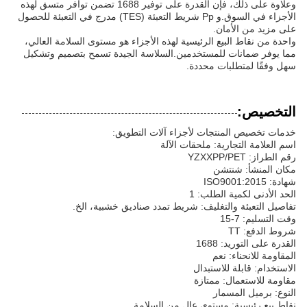
وعلاوة على ذلك، فإن القدرة على توفير 1688 تضمن توافر متسق لهذه
الأجزاء في السوق.و Pp شريط التعبئة (TES) مدرج في التعبئة للحصول
على مزيد من الأمان.
واحدة من نقاط البيع الرئيسية لهذه الأجزاء هو مستوى السلامة العالي،
مما يوفر ضمانات للمستخدمين.السلاسة الجيدة تسمح بتصميم وتشكيل
سهل وفقًا لمتطلبات محددة.
التخصيص:
خدمات تخصيص المنتجات لأجزاء آلات التطويق:
اسم العلامة التجارية: ملحقات الآلة
رقم الطراز: YZXXPP/PET
مكان المنشأ: شنتشن
شهادة: ISO9001:2015
الحد الأدنى لكمية الطلب: 1
تفاصيل التعبئة والتغليف: شريط تمدد صناديق خشبية، الخ.
وقت التسليم: 7-15
شروط الدفع: TT
القدرة على التوريد: 1688
المقاومة للانحناء: نعم
الاستخدام: قابلة للاستبدال
مقاومة للاستعمال: ممتازة
النوع: برميل المسمار
نقاط بيع رئيسية: مستوى عال من السلامة