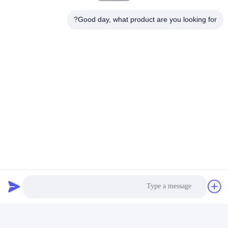
عنواننا
Good day, what product are you looking for?
عنوان
الرقم 43-101، ميينغسن، شينبوتو، مجتمع شينشيانغ، شارع شينهو، منطقة
قوانغمينغ، شنشن
هاتف
86-0755-29932659
الصين جودة جيدة آلة صنع حزام PP المورد. حقوق الطبع والنشر © -2026
Shenzhen Yong Xing Zhan Xing Technology Co,. Ltd. جميع الحقوق
محفوظة
سياسة الخصوصية
|
خريطة الموقع