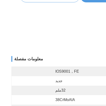
معلومات مفصلة
IOS9001，FE
جديد
32ملم
38CrMoAlA