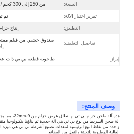
السعة:
من 250 إلى 300 كجم / ساعة
تقرير اختبار الآلة:
تم تو
التطبيق:
إنتاج حزام ET
تفاصيل التغليف:
إل
إبراز:
طاحونة قطعة بي تي ذات عجل
وصف المنتج:
هذه آلة طحن حزام بي تي لها نطاق عرض حزام من 9-32mm، مما يجعلها مناسبة لإنتاج أحجام مختلفة من حزام بي تي.الذي يضمن متانة وطول عمر الجهاز.
آلة طحن الشريط من نوع بي تي هي آلة جديدة تم بناؤها بتكنولوجيا متق
واحدة من نقاط البيع الرئيسية لمعدات تصنيع أشرطة بي تي هي ميزة الدقة
العالية المطلوبة للتعبئة والنقل من البضائع.