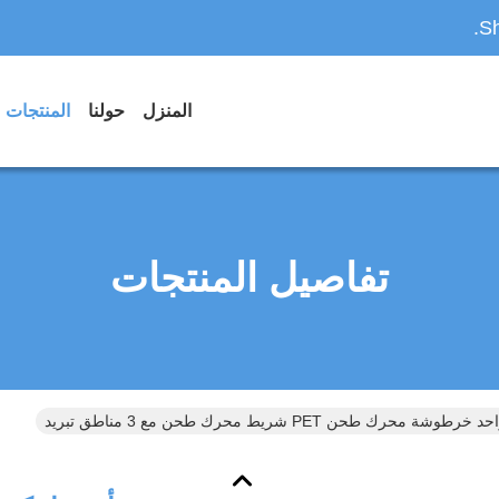
Sh
المنزل
حولنا
المنتجات
تفاصيل المنتجات
ة محرك طحن PET شريط محرك طحن مع 3 مناطق تبريد