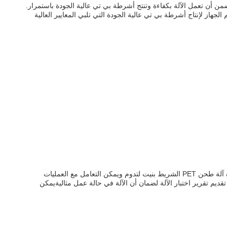
يا متقدمة وأجزاء دقيقة.تم تصميم الجهاز لإنتاج أشرطة بي تي عالية الجودة التي تلبي المعايير العالية
آلة طحن الشريط PET هي آلة لإنتاج الشريط PET من الدرجة الأولى التي تم تصميمها لإنتاج الشرائط PET عالية الجودة لتطبيقات التعبئة والتغليف.هذه آلة طحن PET الشريط بنيت لتدوم ويمكن التعامل مع العمليات
تقديم تقرير اختبار الآلة لضمان أن الآلة في حالة عمل مثاليةيمكن