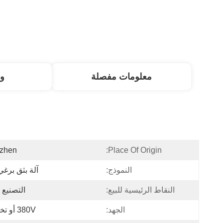
معلومات مفصلة
و
zhen
Place Of Origin:
النموذج:
آلة بثق برغي
النقاط الرئيسية للبيع:
التصنيع 
الجهد:
380V أو تخصيص