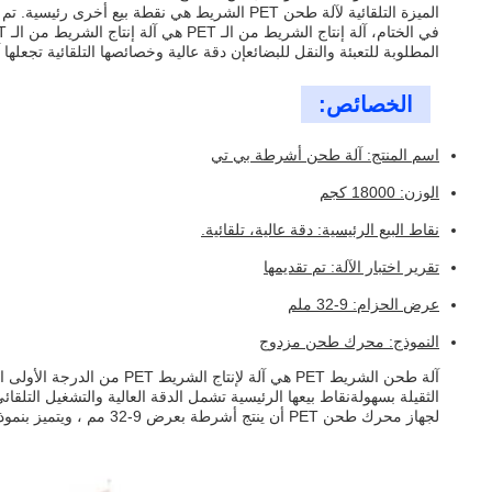
الميزة التلقائية لآلة طحن PET الشريط هي نقطة بيع أخرى رئيسية. تم تصميم الآلة للعمل تلقائيًا ، مما يعني أنها تتطلب تدخلًا بشريًا ضئيلًا.هذه الميزة تضمن أن تعمل الآلة بكفاءة وتنتج أشرطة بي تي عالية الجودة باستمرار.
المطلوبة للتعبئة والنقل للبضائعإن دقة عالية وخصائصها التلقائية تجعلها
الخصائص:
اسم المنتج: آلة طحن أشرطة بي تي
الوزن: 18000 كجم
نقاط البيع الرئيسية: دقة عالية، تلقائية.
تقرير اختبار الآلة: تم تقديمها
عرض الحزام: 9-32 ملم
النموذج: محرك طحن مزدوج
الثقيلة بسهولةنقاط بيعها الرئيسية تشمل الدقة العالية والتشغيل التلقا
لجهاز محرك طحن PET أن ينتج أشرطة بعرض 9-32 مم ، ويتميز بنموذج محرك طحن برغي واحد فعال وموثوق به.