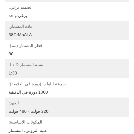
تصميم برغي:
برغي واحد
مادة المسمار:
38CrMoALA
قطر المسمار (مم):
90
نسبة المسمار L / D:
1:33
سرعة اللولب (دورة في الدقيقة):
1000 دورة في الدقيقة
الجهد:
220 فولت - 480 فولت
المكونات الأساسية:
علبة التروس، المسمار