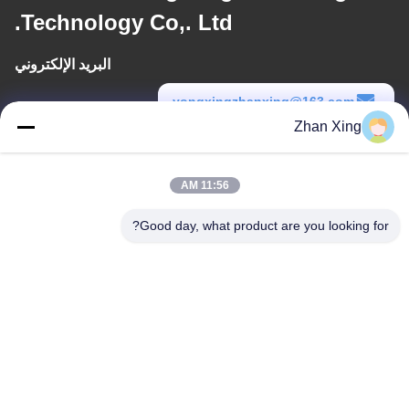
Technology Co,. Ltd.
البريد الإلكتروني
yongxingzhanxing@163.com
Zhan Xing
وقت العمل
8:00-20:00
11:56 AM
عنواننا
Good day, what product are you looking for?
عنوان
الرقم 43-101، ميينغسن، شينبوتو، مجتمع شينشيانغ، شارع شينهو، منطقة
قوانغمينغ، شنشن
هاتف
86-0755-29932659