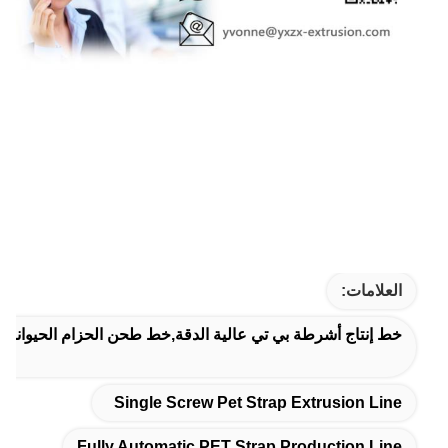
العلامات:
خط إنتاج أشرطة بي تي عالية الدقة,خط طحن الحزام الحيوانات الأليفة ذات المسمار الواحد,150 كيلو
Single Screw Pet Strap Extrusion Line
Fully Automatic PET Strap Production Line