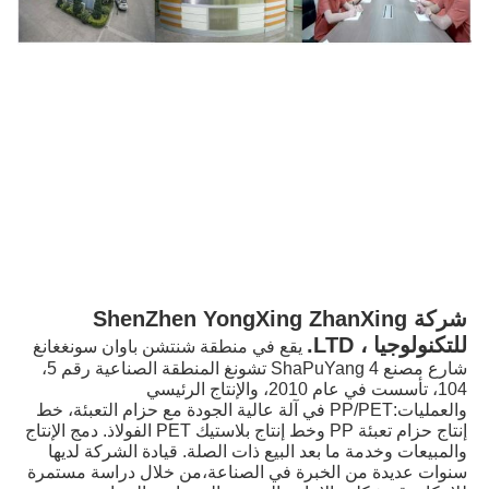
شركة ShenZhen YongXing ZhanXing 
للتكنولوجيا ، LTD.
يقع في منطقة شنتشن باوان سونغغانغ 
شارع مصنع 4 ShaPuYang تشونغ المنطقة الصناعية رقم 5، 
104، تأسست في عام 2010، والإنتاج الرئيسي 
والعمليات:PP/PET في آلة عالية الجودة مع حزام التعبئة، خط 
إنتاج حزام تعبئة PP وخط إنتاج بلاستيك PET الفولاذ. دمج الإنتاج 
والمبيعات وخدمة ما بعد البيع ذات الصلة. قيادة الشركة لديها 
سنوات عديدة من الخبرة في الصناعة،من خلال دراسة مستمرة 