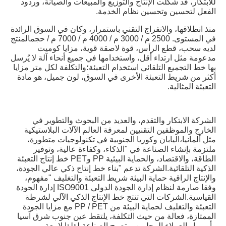
للابتكار، قد شكلت الإنتاج والتوزيع والمبيعات والصيانة، وردود 
الفعل لتحسين وتحسين نظام الخدمة.
منذ انطلاقها، والانفراج التقني باستمرار، وكان في السوق الرائدة 
في المستوى. 2500 م / 3000 م / 4000 م / 7000 م / حجمالمنتج 
لديه سحب، قطع الرأس، قوة لاصقة قوية، مزايا كوميت 
مدعومة مثل ارتداء أقل، واستخدامها في جميع أنحاء آلة لا يُرسل 
بها خط التجميع التلقائي استخدام التعبئة؛والتكلفة لكل متر مزايا 
أكثر من شريط التعبئة الأخرى في السوق، لون جميل، هو مادة 
التعبئة المثالية.
الشركة الابتكار والتقدم، والعديد من البحوث والتطوير في 
الخارج والموظفين التقنيين لمعرفة العالم الآلات البلاستيكية 
مثل ألمانيا،اليابان وكوريا الجنوبية في تكنولوجيات متطورة، 
ملتزمة بإنشاء الصناعة في "الذكاء، وكفاءة عالية، وتوفير 
الطاقة، والاقتصاد، والحماية البيئية PP وPET خط إنتاج التعبئة 
الذكية التلقائية.الشركة تدعم "بناء خط إنتاج ذكي عالي الجودة، 
والإنتاج الراقية حماية البيئة شريط التعبئة والتغليف "مفهوم، 
وفقا صارمة لنظام إدارة الجودة الدولي ISO9001 إدارة الجودة 
القياسية.الشركات التي تنتج خط الإنتاج الذكي الآلي لشرطة 
التعبئة والتغليف لحماية البيئة من PP / PET مع مزايا الجودة 
الممتازة، فعالة من حيث التكلفة، يلتقط عين جنوب شرق آسيا 
وأوروبا والعملاء المحليين، وتصبح الصناعة لؤلؤا لامعة.