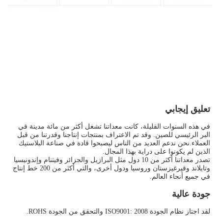
تعليق إيجابي
في هذه السنوات القليلة، كانت معداتنا تشغل أكثر من مائة مدينة في 
البر الرئيسي للصين. وقد تم الاعتراف بمنتجات إنتاجنا وقدرتنا من قبل 
العملاء.نحن ندعم العديد من الناس ليصبحوا قادة في صناعة البلاستيك 
الذين لم يكونوا على دراية بهذا المجال.
تصدر معداتنا أكثر من 10 دول مثل البرازيل والجزائر وفيتنام وإندونيسيا 
وتايلاند وقيرغيزستان وروسيا ودول أخرى، والتي أكثر من 200 خط إنتاج 
في جميع أنحاء العالم.
جودة عالية
لقد اجتاز نظام الجودة ISO9001: 2008 والتحقق من الجودة ROHS.