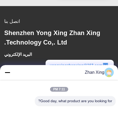
اتصل بنا
Shenzhen Yong Xing Zhan Xing
Technology Co,. Ltd.
البريد الإلكتروني
yongxingzhanxing@163.com
Zhan Xing
وقت العمل
8:00-20:00
7:11 PM
عنواننا
Good day, what product are you looking for?
عنوان
الرقم 43-101، ميينغسن، شينبوتو، مجتمع شينشيانغ، شارع شينهو، منطقة