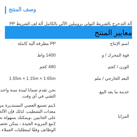
وصف المنتج
آلة التدحرج بالشريط البولي بروبيلين الآلي بالكامل آلة لف الشريط PP
معايير المنتج
اسم الإنتاج
PP مطرقة آلية كاملة
قوة المحرك / و
1400 واط
الوزن / كجم
480 كجم
البعد الخارجي / ملم
1.55m × 1.15m × 1.65m
نحن نقدم ضمانا لمدة سنة واحدة 
خدمة ما بعد البيع
التقني في أي وقت.
1يتم تصنيع العصي المستديرة من 
معدات التشطيب. لذلك فإن الآلة 
المزايا
على الجانبين ،ويمكنك بسهولة تح
2مع المرونة الجيدة ، يمكن تخ
الوظائف وفقًا لمتطلبات العملاء.