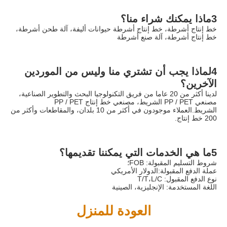
3ماذا يمكنك شراء منا؟
خط إنتاج أشرطة، خط إنتاج أشرطة حيوانات أليفة، آلة طحن أشرطة، 
خط إنتاج أشرطة، آلة صنع أشرطة
4لماذا يجب أن تشتري منا وليس من الموردين 
الآخرين؟
لدينا أكثر من 20 عاما من فريق التكنولوجيا البحث والتطوير الصناعية، 
مصنعي PP / PET الشريط، مصنعي خط إنتاج PP / PET 
الشريط.العملاء موجودون في أكثر من 10 بلدان، والمقاطعات وأكثر من 
200 خط إنتاج.
5ما هي الخدمات التي يمكننا تقديمها؟
شروط التسليم المقبولة: FOB؛
عملة الدفع المقبولة:الدولار الأمريكي
نوع الدفع المقبول: T/T،L/C
اللغة المستخدمة: الإنجليزية، الصينية
العودة للمنزل