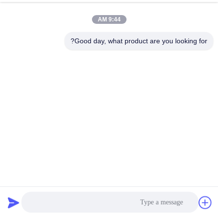
9:44 AM
Good day, what product are you looking for?
آلة إعادة لف أشرطة PET
بسهولة ريح أحزمة بي تي مع
ذات محطة مزدوجة ذاتية
عالية الأداء ودائمة بي تي
عالية الاستقرار للاستخدام
رباط ريف
الصناعي
احصل على أفضل سعر
احصل على أفضل سعر