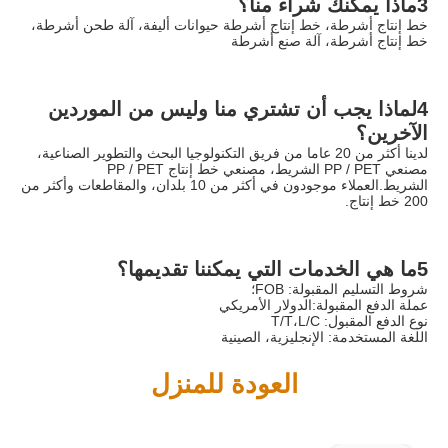
3ماذا يمكنك شراء منا؟
خط إنتاج أشرطة، خط إنتاج أشرطة حيوانات أليفة، آلة طحن أشرطة، 
خط إنتاج أشرطة، آلة صنع أشرطة
4لماذا يجب أن تشتري منا وليس من الموردين 
الآخرين؟
لدينا أكثر من 20 عاما من فريق التكنولوجيا البحث والتطوير الصناعية، 
مصنعي PP / PET الشريط، مصنعي خط إنتاج PP / PET 
الشريط.العملاء موجودون في أكثر من 10 بلدان، والمقاطعات وأكثر من 
200 خط إنتاج.
5ما هي الخدمات التي يمكننا تقديمها؟
شروط التسليم المقبولة: FOB؛
عملة الدفع المقبولة:الدولار الأمريكي
نوع الدفع المقبول: T/T،L/C
اللغة المستخدمة: الإنجليزية، الصينية
العودة للمنزل