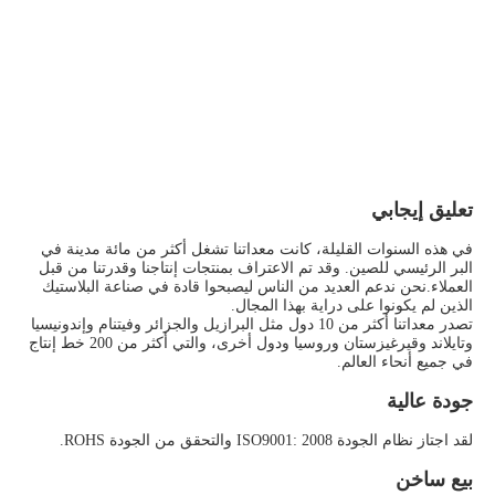
تعليق إيجابي
في هذه السنوات القليلة، كانت معداتنا تشغل أكثر من مائة مدينة في 
البر الرئيسي للصين. وقد تم الاعتراف بمنتجات إنتاجنا وقدرتنا من قبل 
العملاء.نحن ندعم العديد من الناس ليصبحوا قادة في صناعة البلاستيك 
الذين لم يكونوا على دراية بهذا المجال.
تصدر معداتنا أكثر من 10 دول مثل البرازيل والجزائر وفيتنام وإندونيسيا 
وتايلاند وقيرغيزستان وروسيا ودول أخرى، والتي أكثر من 200 خط إنتاج 
في جميع أنحاء العالم.
جودة عالية
لقد اجتاز نظام الجودة ISO9001: 2008 والتحقق من الجودة ROHS.
بيع ساخن