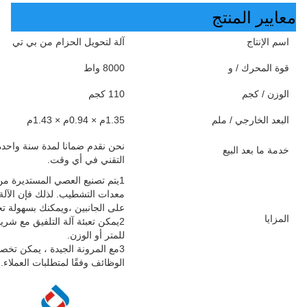
معايير المنتج
اسم الإنتاج
آلة لتحويل الحزام من بي تي
قوة المحرك / و
8000 واط
الوزن / كجم
110 كجم
البعد الخارجي / ملم
1.35م × 0.94م × 1.43م
نحن نقدم ضمانا لمدة سنة واحدة 
خدمة ما بعد البيع
التقني في أي وقت.
1يتم تصنيع العصي المستديرة من 
معدات التشطيب. لذلك فإن الآلة 
على الجانبين ،ويمكنك بسهولة تح
المزايا
للمتر أو الوزن.
3مع المرونة الجيدة ، يمكن تخ
الوظائف وفقًا لمتطلبات العملاء.