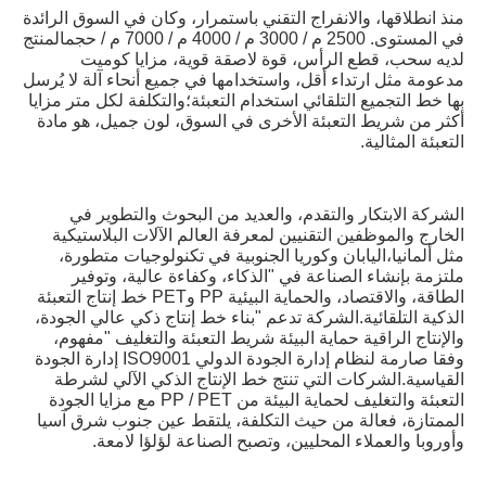
منذ انطلاقها، والانفراج التقني باستمرار، وكان في السوق الرائدة 
في المستوى. 2500 م / 3000 م / 4000 م / 7000 م / حجمالمنتج 
لديه سحب، قطع الرأس، قوة لاصقة قوية، مزايا كوميت 
مدعومة مثل ارتداء أقل، واستخدامها في جميع أنحاء آلة لا يُرسل 
بها خط التجميع التلقائي استخدام التعبئة؛والتكلفة لكل متر مزايا 
أكثر من شريط التعبئة الأخرى في السوق، لون جميل، هو مادة 
التعبئة المثالية.
الشركة الابتكار والتقدم، والعديد من البحوث والتطوير في 
الخارج والموظفين التقنيين لمعرفة العالم الآلات البلاستيكية 
مثل ألمانيا،اليابان وكوريا الجنوبية في تكنولوجيات متطورة، 
ملتزمة بإنشاء الصناعة في "الذكاء، وكفاءة عالية، وتوفير 
الطاقة، والاقتصاد، والحماية البيئية PP وPET خط إنتاج التعبئة 
الذكية التلقائية.الشركة تدعم "بناء خط إنتاج ذكي عالي الجودة، 
والإنتاج الراقية حماية البيئة شريط التعبئة والتغليف "مفهوم، 
وفقا صارمة لنظام إدارة الجودة الدولي ISO9001 إدارة الجودة 
القياسية.الشركات التي تنتج خط الإنتاج الذكي الآلي لشرطة 
التعبئة والتغليف لحماية البيئة من PP / PET مع مزايا الجودة 
الممتازة، فعالة من حيث التكلفة، يلتقط عين جنوب شرق آسيا 
وأوروبا والعملاء المحليين، وتصبح الصناعة لؤلؤا لامعة.