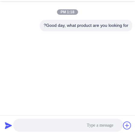
وقت العمل
1:18 PM
8:00-20:00
Good day, what product are you looking for?
عنواننا
عنوان
الرقم 43-101، ميينغسن، شينبوتو، مجتمع شينشيانغ، شارع شينهو، منطقة
قوانغمينغ، شنشن
هاتف
86-0755-29932659
الصين جودة جيدة آلة صنع حزام PP المورد. حقوق الطبع والنشر © -2026
Shenzhen Yong Xing Zhan Xing Technology Co,. Ltd. جميع الحقوق
محفوظة
سياسة الخصوصية
|
خريطة الموقع