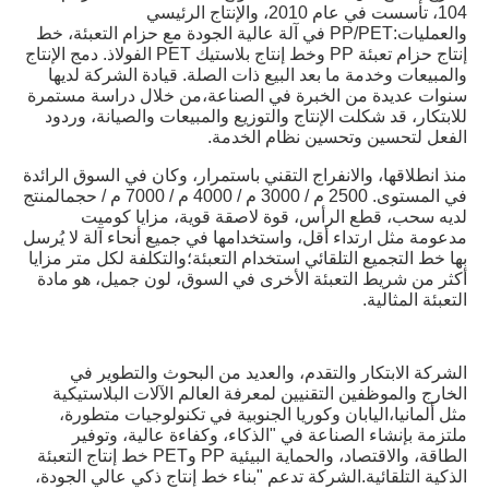
104، تأسست في عام 2010، والإنتاج الرئيسي 
والعمليات:PP/PET في آلة عالية الجودة مع حزام التعبئة، خط 
إنتاج حزام تعبئة PP وخط إنتاج بلاستيك PET الفولاذ. دمج الإنتاج 
والمبيعات وخدمة ما بعد البيع ذات الصلة. قيادة الشركة لديها 
سنوات عديدة من الخبرة في الصناعة،من خلال دراسة مستمرة 
للابتكار، قد شكلت الإنتاج والتوزيع والمبيعات والصيانة، وردود 
الفعل لتحسين وتحسين نظام الخدمة.
منذ انطلاقها، والانفراج التقني باستمرار، وكان في السوق الرائدة 
في المستوى. 2500 م / 3000 م / 4000 م / 7000 م / حجمالمنتج 
لديه سحب، قطع الرأس، قوة لاصقة قوية، مزايا كوميت 
مدعومة مثل ارتداء أقل، واستخدامها في جميع أنحاء آلة لا يُرسل 
بها خط التجميع التلقائي استخدام التعبئة؛والتكلفة لكل متر مزايا 
أكثر من شريط التعبئة الأخرى في السوق، لون جميل، هو مادة 
التعبئة المثالية.
الشركة الابتكار والتقدم، والعديد من البحوث والتطوير في 
الخارج والموظفين التقنيين لمعرفة العالم الآلات البلاستيكية 
مثل ألمانيا،اليابان وكوريا الجنوبية في تكنولوجيات متطورة، 
ملتزمة بإنشاء الصناعة في "الذكاء، وكفاءة عالية، وتوفير 
الطاقة، والاقتصاد، والحماية البيئية PP وPET خط إنتاج التعبئة 
الذكية التلقائية.الشركة تدعم "بناء خط إنتاج ذكي عالي الجودة، 