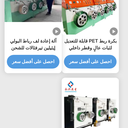
بكرة ربط PET قابلة للتعديل
آلة إعادة لف رباط البولي
لثبات عالٍ وقطر داخلي
إيثيلين تيرفثالات للشحن
يصل إلى 400 ملم
البحري بعرض 9-32 ملم
احصل على أفضل سعر
للتغليف عالي التحمل
احصل على أفضل سعر