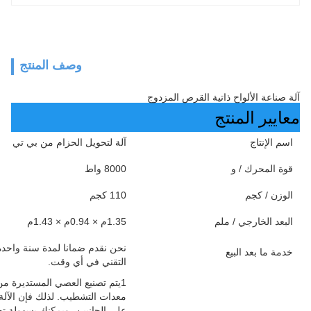
وصف المنتج
آلة صناعة الألواح ذاتية القرص المزدوج
معايير المنتج
اسم الإنتاج
آلة لتحويل الحزام من بي تي
قوة المحرك / و
8000 واط
الوزن / كجم
110 كجم
البعد الخارجي / ملم
1.35م × 0.94م × 1.43م
نحن نقدم ضمانا لمدة سنة واحدة 
خدمة ما بعد البيع
التقني في أي وقت.
1يتم تصنيع العصي المستديرة من 
معدات التشطيب. لذلك فإن الآلة 
على الجانبين ،ويمكنك بسهولة تح