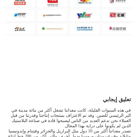
تعليق إيجابي
في هذه السنوات القليلة، كانت معداتنا تشغل أكثر من مائة مدينة في 
البر الرئيسي للصين. وقد تم الاعتراف بمنتجات إنتاجنا وقدرتنا من قبل 
العملاء.نحن ندعم العديد من الناس ليصبحوا قادة في صناعة البلاستيك 
الذين لم يكونوا على دراية بهذا المجال.
تصدر معداتنا أكثر من 10 دول مثل البرازيل والجزائر وفيتنام وإندونيسيا 
وتايلاند وقيرغيزستان وروسيا ودول أخرى، والتي أكثر من 200 خط إنتاج 