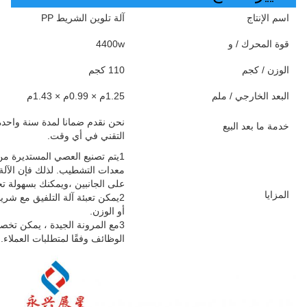
اسم الإنتاج
آلة تلوين الشريط PP
قوة المحرك / و
4400w
الوزن / كجم
110 كجم
البعد الخارجي / ملم
1.25م × 0.99م × 1.43م
نحن نقدم ضمانا لمدة سنة واحدة 
خدمة ما بعد البيع
التقني في أي وقت.
1يتم تصنيع العصي المستديرة من 
معدات التشطيب. لذلك فإن الآلة 
على الجانبين ،ويمكنك بسهولة تح
المزايا
أو الوزن.
3مع المرونة الجيدة ، يمكن تخ
الوظائف وفقًا لمتطلبات العملاء.