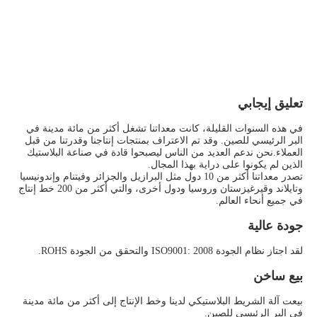
تعليق إيجابي
في هذه السنوات القليلة، كانت معداتنا تشغل أكثر من مائة مدينة في 
البر الرئيسي للصين. وقد تم الاعتراف بمنتجات إنتاجنا وقدرتنا من قبل 
العملاء.نحن ندعم العديد من الناس ليصبحوا قادة في صناعة البلاستيك 
الذين لم يكونوا على دراية بهذا المجال.
تصدر معداتنا أكثر من 10 دول مثل البرازيل والجزائر وفيتنام وإندونيسيا 
وتايلاند وقيرغيزستان وروسيا ودول أخرى، والتي أكثر من 200 خط إنتاج 
في جميع أنحاء العالم.
جودة عالية
لقد اجتاز نظام الجودة ISO9001: 2008 والتحقق من الجودة ROHS.
بيع ساخن
بيعت آلة الشريط البلاستيكي لدينا وخط الإنتاج إلى أكثر من مائة مدينة 
في البر الرئيسي للصين.