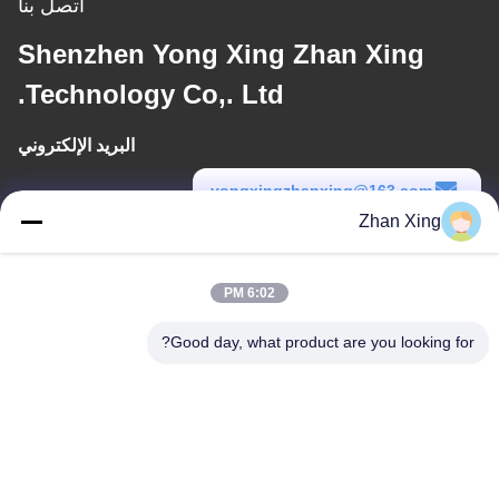
اتصل بنا
Shenzhen Yong Xing Zhan Xing
Technology Co,. Ltd.
البريد الإلكتروني
yongxingzhanxing@163.com
Zhan Xing
وقت العمل
8:00-20:00
6:02 PM
عنواننا
Good day, what product are you looking for?
عنوان
الرقم 43-101، ميينغسن، شينبوتو، مجتمع شينشيانغ، شارع شينهو، منطقة
قوانغمينغ، شنشن
هاتف
86-0755-29932659