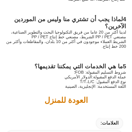
4لماذا يجب أن تشتري منا وليس من الموردين 
الآخرين؟
لدينا أكثر من 20 عاما من فريق التكنولوجيا البحث والتطوير الصناعية، 
مصنعي PP / PET الشريط، مصنعي خط إنتاج PP / PET 
الشريط.العملاء موجودون في أكثر من 10 بلدان، والمقاطعات وأكثر من 
200 خط إنتاج.
5ما هي الخدمات التي يمكننا تقديمها؟
شروط التسليم المقبولة: FOB؛
عملة الدفع المقبولة:الدولار الأمريكي
نوع الدفع المقبول: T/T،L/C
اللغة المستخدمة: الإنجليزية، الصينية
العودة للمنزل
العلامات: