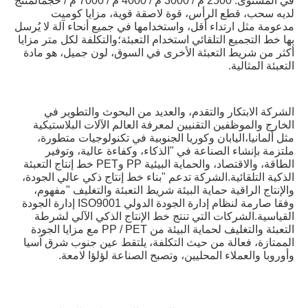
في المستوى. 2500 م / 3000 م / 4000 م / 7000 م / حجمالمنتج 
لديه سحب، قطع الرأس، قوة لاصقة قوية، مزايا كوميت 
مدعومة مثل ارتداء أقل، واستخدامها في جميع أنحاء آلة لا يُرسل 
بها خط التجميع التلقائي استخدام التعبئة؛والتكلفة لكل متر مزايا 
أكثر من شريط التعبئة الأخرى في السوق، لون جميل، هو مادة 
التعبئة المثالية.
الشركة الابتكار والتقدم، والعديد من البحوث والتطوير في 
الخارج والموظفين التقنيين لمعرفة العالم الآلات البلاستيكية 
مثل ألمانيا،اليابان وكوريا الجنوبية في تكنولوجيات متطورة، 
ملتزمة بإنشاء الصناعة في "الذكاء، وكفاءة عالية، وتوفير 
الطاقة، والاقتصاد، والحماية البيئية PP وPET خط إنتاج التعبئة 
الذكية التلقائية.الشركة تدعم "بناء خط إنتاج ذكي عالي الجودة، 
والإنتاج الراقية حماية البيئة شريط التعبئة والتغليف "مفهوم، 
وفقا صارمة لنظام إدارة الجودة الدولي ISO9001 إدارة الجودة 
القياسية.الشركات التي تنتج خط الإنتاج الذكي الآلي لشرطة 
التعبئة والتغليف لحماية البيئة من PP / PET مع مزايا الجودة 
الممتازة، فعالة من حيث التكلفة، يلتقط عين جنوب شرق آسيا 
وأوروبا والعملاء المحليين، وتصبح الصناعة لؤلؤا لامعة.