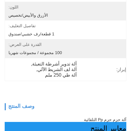
اللون:
الأزرق والأبيض/تخصيص
تفاصيل التغليف:
1 قطعة/رف خشبي/صندوق
القدرة على العرض:
100 مجموعة / مجموعات شهريا
آلة تدوير أشرطة التعبئة
, 
إبراز:
آلة لف الشريط الآلي
, 
آلة طي 250 ملم
وصف المنتج
آلة حزم حزم Pp التلقائية
معايير المنتج