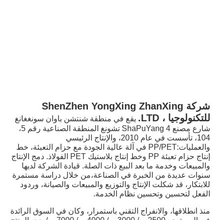
شركة ShenZhen YongXing ZhanXing 
للتكنولوجيا ، LTD.
يقع في منطقة شنتشن باوان سونغغانغ 
شارع مصنع 4 ShaPuYang تشونغ المنطقة الصناعية رقم 5، 
104، تأسست في عام 2010، والإنتاج الرئيسي 
والعمليات:PP/PET في آلة عالية الجودة مع حزام التعبئة، خط 
إنتاج حزام تعبئة PP وخط إنتاج بلاستيك PET الفولاذ. دمج الإنتاج 
والمبيعات وخدمة ما بعد البيع ذات الصلة. قيادة الشركة لديها 
سنوات عديدة من الخبرة في الصناعة،من خلال دراسة مستمرة 
للابتكار، قد شكلت الإنتاج والتوزيع والمبيعات والصيانة، وردود 
الفعل لتحسين وتحسين نظام الخدمة.
منذ انطلاقها، والانفراج التقني باستمرار، وكان في السوق الرائدة 