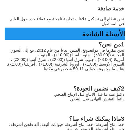
خدمة صادقة
نحن نتطلع إلى تشكيل علاقات تجارية ناجحة مع عملاء جدد حول العالم 
في المستقبل.
الأسئلة الشائعة
1من نحن؟
نحن مقرها في قوانغدونغ، الصين، بدءا من عام 2012، بيع إلى السوق 
المحلية ((80.00٪) ، جنوب آسيا ((10.00٪) ، الجنوب
أمريكا ((3.00٪) ، جنوب شرق آسيا ((2.00٪) ، شرق آسيا ((2.00٪) ، 
الشرق الأوسط ((1.00٪) ، أوروبا الشرقية ((1.00٪) ، أفريقيا ((1.00٪). 
هناك ما مجموعه حوالي 11-50 شخص في مكتبنا.
2كيف نضمن الجودة؟
دائما عينة ما قبل الإنتاج قبل الإنتاج الضخم.
دائماً التفتيش النهائي قبل الشحن
3ماذا يمكنك شراء منا؟
خط إنتاج أشرطة، خط إنتاج أشرطة حيوانات أليفة، آلة طحن أشرطة، 
خط إنتاج أشرطة، آلة صنع أشرطة