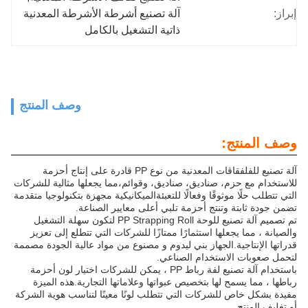
إبراز:
آلة تصنيع أشرطة الأشرطة المعدنية 
ذاتية التشغيل بالكامل
وصف المنتج
وصف المنتج:
آلة تصنيع للفلفقاقات المعدنية من نوع PP قادرة على إنتاج أحزمة
للاستخدام مع حزم، صناديق، صناديق، وقوائم،مما يجعلها مثالية للشركات
التي تتطلب حلًا موثوقًا وفعالًا للتعبئةالميكانيكية مجهزة بتكنولوجيا متقدمة
تضمن جودة ثابتة وتنتج أحزمة تلبي أعلى معايير الصناعة.
تم تصميم آلة تصنيع للوحة PP Strapping Roll لتكون سهلة التشغيل
والصيانة ، مما يجعلها استثمارًا ممتازًا للشركات التي تتطلع إلى تعزيز
قدراتها الإنتاجية.الجهاز بني ليدوم و مصنوع من مواد عالية الجودة مصممة
لتحمل صعوبات الاستخدام الصناعي.
باستخدام آلة تصنيع لفة رباط PP ، يمكن للشركات اختيار لون أحزمة
رباطها ، مما يسمح لها بتخصيص عبواتها وعلاماتها التجارية.هذه الميزة
مفيدة بشكل خاص للشركات التي تتطلب لونًا معينًا لتناسب هوية الشركة
أو تغليف المنتج.