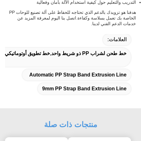
التدريب والتعليم حول كيفية استخدام الآلة بأمان وفعالية
هدفنا هو تزويدك بالدعم الذي تحتاجه للحفاظ على آلة تصنيع للوحات PP
الخاصة بك تعمل بسلاسة وكفاءة.اتصل بنا اليوم لمعرفة المزيد عن
خدمات الدعم الفني لدينا.
العلامات:
خط طحن لشراب PP ذو شريط واحد,خط تطويق أوتوماتيكي لشراب PP,خط التطويق 9mm PP رباط الشريط
Automatic PP Strap Band Extrusion Line
9mm PP Strap Band Extrusion Line
منتجات ذات صلة