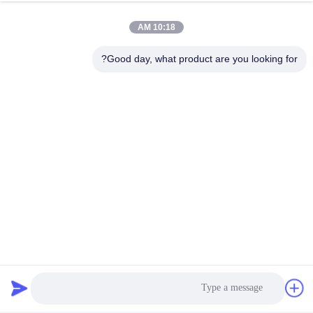
8:00-20:00
10:18 AM
عنواننا
Good day, what product are you looking for?
عنوان
الرقم 43-101، ميينغسن، شينبوتو، مجتمع شينشيانغ، شارع شينهو، منطقة
قوانغمينغ، شنشن
هاتف
86-0755-29932659
الصين جودة جيدة آلة صنع حزام PP المورد. حقوق الطبع والنشر © -2026
Shenzhen Yong Xing Zhan Xing Technology Co,. Ltd. جميع الحقوق
محفوظة
سياسة الخصوصية
|
خريطة الموقع