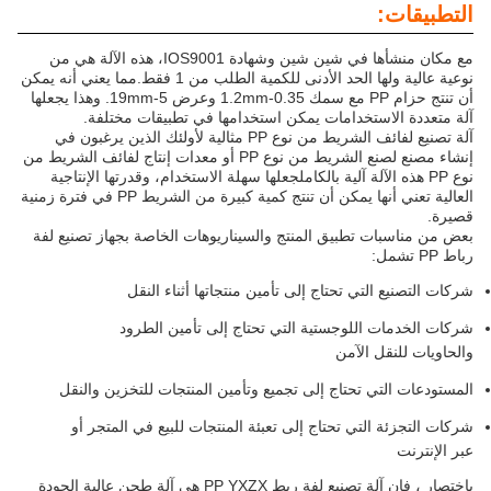
التطبيقات:
مع مكان منشأها في شين شين وشهادة IOS9001، هذه الآلة هي من
نوعية عالية ولها الحد الأدنى للكمية الطلب من 1 فقط.مما يعني أنه يمكن
أن تنتج حزام PP مع سمك 0.35-1.2mm وعرض 5-19mm. وهذا يجعلها
آلة متعددة الاستخدامات يمكن استخدامها في تطبيقات مختلفة.
آلة تصنيع لفائف الشريط من نوع PP مثالية لأولئك الذين يرغبون في
إنشاء مصنع لصنع الشريط من نوع PP أو معدات إنتاج لفائف الشريط من
نوع PP هذه الآلة آلية بالكاملجعلها سهلة الاستخدام، وقدرتها الإنتاجية
العالية تعني أنها يمكن أن تنتج كمية كبيرة من الشريط PP في فترة زمنية
قصيرة.
بعض من مناسبات تطبيق المنتج والسيناريوهات الخاصة بجهاز تصنيع لفة
رباط PP تشمل:
شركات التصنيع التي تحتاج إلى تأمين منتجاتها أثناء النقل
شركات الخدمات اللوجستية التي تحتاج إلى تأمين الطرود
والحاويات للنقل الآمن
المستودعات التي تحتاج إلى تجميع وتأمين المنتجات للتخزين والنقل
شركات التجزئة التي تحتاج إلى تعبئة المنتجات للبيع في المتجر أو
عبر الإنترنت
باختصار ، فإن آلة تصنيع لفة ربط PP YXZX هي آلة طحن عالية الجودة