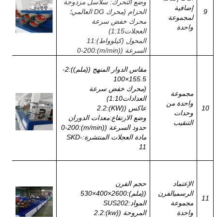
وضع التحرك: سلاسل مزدوجة
إضافية
9
الحزام (محرك DG العالمي؛
لمجموعة
محرك خفض سرعة
واحدة
العجلات1:15)
المحول (كيلوواط)
:
11
السرعة ((m/min)
:
0-200
مقاس الدوار المنهج ((ملم))
:
2-
100
×
155.5
(
محرك خفض سرعة
مجموعة
العدادات1:10
)
واحدة من
10
عاكس ((KW)
:
2.2
وحدات
وضع الارتفاع
:
معدات الدوران
التنقيب
حدود السرعة ((m/min)
:
0-200
مادة العجلات المنتشرة
:
SKD-
11
الإعتماد
حجم الفرن
الرسمي
الفرن
((ملم)
:
2600
×
400
×
530
11
مجموعة
المواد
:
SUS202
واحدة
المروحة ((kw)
:
2.2