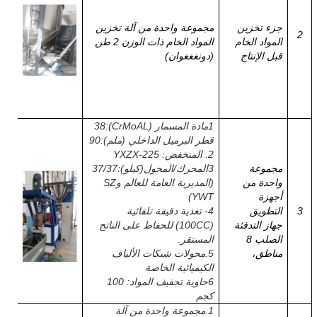
جزء تخزين
مجموعة واحدة من آلة تخزين
2
المواد الخام
المواد الخام ذات الوزن 2 طن
قبل الإنتاج
(دونغغغوان)
1مادة المسمار (CrMoAL):38
قطر البرميل الداخلي (ملم):90
2. المنخفض: YXZX-225
مجموعة
3المحرك/المحول
(
كيلو
)
:37/37
واحدة من
(المديرية العامة للعالم وSZ
أجهزة
YWT)
3
التطويق
4- تغذية دقيقة تلقائية
جهاز التدفئة
(100CC) للحفاظ على الناتج
الصلب 8
المستقر.
مناطق،
5.
محولات شبكات الألياف
الكيميائية الخاصة
6حاوية تجفيف المواد: 100
كجم
1.
مجموعة واحدة من آلة