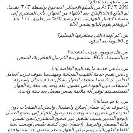
س: ما هو مدة الدفع؟
A: T / T. 30% من المبلغ الإجمالي المدفوع بواسطة T / T مقدما.
ثم البائع strat الإنتاج. بعد الانتهاء من الجهاز ، يأتي المشتري إلى
مصنعنا لاختبار الجهاز.ثم دفع رصيد 70% عن طريق T / T عند
الرؤيةثم يقوم البائع بشحن الآلة
س: كم المدة التي يستغرقها التسليم؟
ج: 50 يوماً بعد الدفع.
س: هل تقومون بترتيب الشحنة؟
ج: بالنسبة لـ FOB ، سننسق مع المُرسل الخاص بك للشحن.
س: ما هي خدمة ما بعد البيع الخاصة بك؟
ج: نحن نقدم خدمة التثبيت المجانية ومهندسنا سوف تدرب العامل
الخاص بك كيفية استخدام الجهاز بشكل جيد.استبدال واسترداد
المنتجات دون الجودة في غضون عام واحد بعد مغادرة الجهاز
المصنعسيتم توفير آلة ملائمة بسعر مفضل بعد سنة واحدة.
س: ما هو ضمانك؟
ج: سوف ندرك ضمان إصلاح واستبدال واسترداد المنتجات دون
الجودة في غضون سنة واحدة بعد وصول الجهاز إلى مصنع العميل
((توقع التدمير بسبب تشغيل غير صحيح للمشتري).نحن نضمن
مادة المسمار والبرميل ((ضمان دون كشط طبيعي)ونصف سنة
للقطع الكهربائية، ويتم توفير الجهاز بسعر مفضل بعد سنة واحدة.