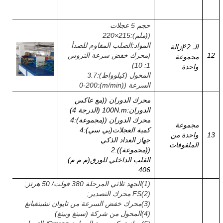
حجم 5 عجلات
((ملم)
:
215
×
220
و
المواد
:
الصلب المقاوم للصدأ
الـ 2
إزالة
12
(محرك خفض سرعة التروس
مجموعة
1: 10)
واحدة
المحول (كيلوواط)
:
3.7
السرعة ((m/min)
:
0-200
محرك الدوران ((مع عاكس
الدوران:100N.m (الدرجة 4)
محرك الدوران ((مجموعة)
:
4
مجموعة
كمية العجلات
(
بي سي
):
4
13
واحدة من
جهاز العداد الذكي
الملفوفات
((مجموعة))
:
2
القلب الداخلي للورق
(
م م م
)
:
406
(
1
)
الجهد
:
ثلاثي المرحلة 380 فولت/ 50 هرتز
;
(
2
)
FS محرك التصدير
;
(
3
)
محرك خفض السرعة من تايوان تشينغبانغ
(
4
)
المحول من شركة (سينغ ويينغ)