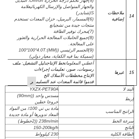
(
5
)
جهاز تحكم درجة الحرارة Omron؛ التبديل
والجهاز المتواصل والإرسال الكهربائي
علامة
ملاحظات
S
(شنايدر)
14
إضافية
(
6
)
المسمار، البرميل، خزان المعدات تستخدم
منتجات جيدة من تشجيانغ
(
7
)
محرك توفير الطاقة
(
8
)
جميع الحاملات المعالجة الحرارية والعثور
على المعالجة.
(
9
)
الجسم الرئيسي ((MM)
:
100*100*4.0T
(سميكة بما فيه الكفاية، معيار دولي)
أعطني المعلومات
خط الإنتاج
دليل التشغيل: ملف
رسومات، صور، تعليمات إجراءات
15
غيرها
الإنتاج.
مخططات الأسلاك الخ
قدموا قائمة المعدات عند التسليم
ر
البند لا
YXZX-PET90A
مسدس واحد ((90mm)
إربط
خروجا خطين
مادة بي تي 100٪ من المواد
الراتنج المناسب
المعاد تدويرها أو مادة جديدة
سرعة الخط
238m/min ((2خطوط)
الناتج
150-200kg/h
الطاقة الكلية
230 كيلوواط