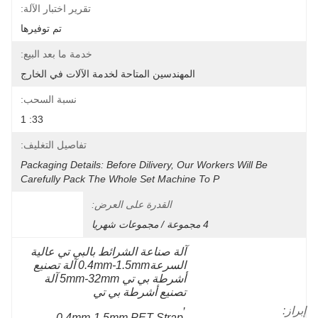
تقرير اختبار الآلة:
تم توفيرها
خدمة ما بعد البيع:
المهندسين المتاحة لخدمة الآلات في الخارج
نسبة السحب:
33: 1
تفاصيل التغليف:
Packaging Details: Before Dilivery, Our Workers Will Be 
Carefully Pack The Whole Set Machine To P
القدرة على العرض:
4 مجموعة / مجموعات شهريا
آلة صناعة الشرائط بالبي تي عالية 
السرعة0.4mm-1.5mm آلة تصنيع 
أشرطة بي تي 5mm-32mm آلة 
تصنيع أشرطة بي تي
, 
إبراز:
0.4mm-1.5mm PET Strap 