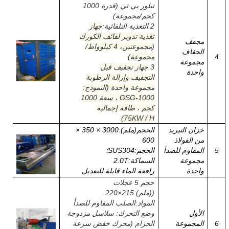
تبلور بي تي (قدرة 1000
كجم/مجموعة)
2.
التغذية التلقائية:
جهاز
تغذية تدوير لفائف الكورك
مجفف
(مجموعتين، 4 كيلوواط/
الجفاف
4
مجموعة)
مجموعة
3.
جهاز تجفيف قبل
واحدة
التجفيف وإزالة الرطوبة
مجموعة واحدة (النموذج:
GSG-1000 ، سعة 1000
كجم ، طاقة إجمالية
75KW / H)
خزان التبريد
الحجم
(ملم)
:
3000 × 350 ×
من الفولاذ
600
5
المقاوم للصدأ
الحجم:SUS304؛
مجموعة
السماكة:2.0T
واحدة
رافعة الماء قابلة للتعديل
حجم 5 عجلات
((ملم)
:
215
×
220
المواد
:
الصلب المقاوم للصدأ
الأول
وضع التحرك: سلاسل مزدوجة
6
المجموعة
الحزام (محرك خفض سرعة