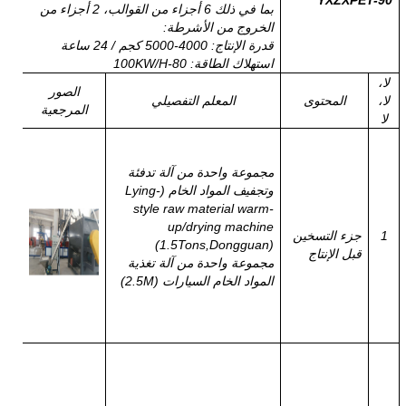
YXZXPET-90
بما في ذلك 6 أجزاء من القوالب، 2 أجزاء من
الخروج من الأشرطة:
قدرة الإنتاج: 4000-5000 كجم / 24 ساعة
استهلاك الطاقة: 80-100KW/H
لا،
الصور
لا،
المحتوى
المعلم التفصيلي
المرجعية
لا
مجموعة واحدة من آلة تدفئة
وتجفيف المواد الخام (Lying-
style raw material warm-
up/drying machine
1
جزء التسخين
(1.5Tons,Dongguan)
قبل الإنتاج
مجموعة واحدة من آلة تغذية
المواد الخام السيارات (2.5M)