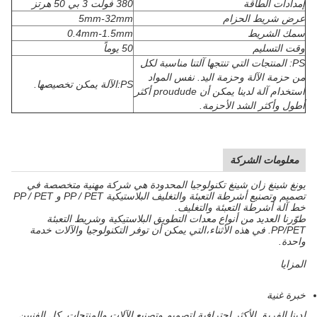
إمدادات الطاقة
380 فولت 3 بي 50 هرتز
عرض شريط الحزام
5mm-32mm
سمك الشريط
0.4mm-1.5mm
وقت التسليم
50 يوماً
PS: المنتجات التي تنتجها آلتنا مناسبة لكل
من حزمة الآلة وحزمة اليد. نفس المواد
PS:الآلة يمكن تخصيصها.
استخدام آلة لدينا يمكن أن proudude أكثر
أطول وأكثر الشد الأحزمة.
معلومات الشركة
يونغ شينغ زان شينغ تكنولوجيا المحدودة هي شركة مهنية متخصصة في
تصميم وتصنيع أشرطة التعبئة والتغليف البلاستيكية PP / PET و PP / PET
خط آلة أشرطة التعبئة والتغليف.
طوّرنا العديد من أنواع معدات التطويق البلاستيكية وشريط التعبئة
PP/PET. في هذه الأثناء،التي يمكن أن توفر التكنولوجيا والآلات خدمة
واحدة.
المزايا
خبرة غنية
لدينا الفريق الأكثر احترافية لتصميم وتصنيع الآلات والمنتجات. كل الفنيين