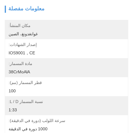
معلومات مفصلة
مكان المنشأ:
غوانغدونغ، الصين
إصدار الشهادات:
IOS9001，CE
مادة المسمار:
38CrMoAlA
قطر المسمار (مم):
100
نسبة المسمار L / D:
1:33
سرعة اللولب (دورة في الدقيقة):
1000 دورة في الدقيقة