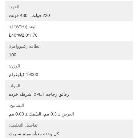
الجهد:
220 فولت - 480 فولت
البعد ((L*W*H):
L40*W2.0*H70
الطاقة (كيلوواط):
100
الوزن:
19000 كيلوغرام
المواد:
رقائق زجاجة PET٪ أشرطة خردة
التسامح:
العرض ± 0.3 مم، السُمك ± 0.03 مم
تفاصيل التغليف:
كل وحدة معبأة بفيلم ستريك