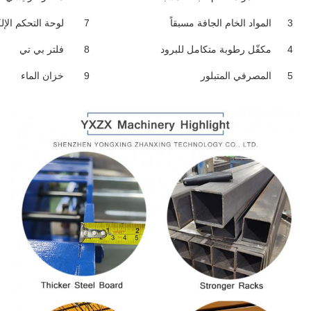
3
المواد الخام الجافة مسبقاً
7
لوحة التحكم الإل
4
مكفّل رطوبة متكامل للبرود
8
فلتر بي تي
5
المصرفي المتبلور
9
خزان الماء