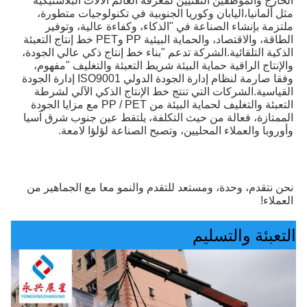
الخارج والموظفين التقنيين لمعرفة العالم الآلات البلاستيكية 
مثل ألمانيا،اليابان وكوريا الجنوبية في تكنولوجيات متطورة، 
ملتزمة بإنشاء الصناعة في "الذكاء، وكفاءة عالية، وتوفير 
الطاقة، والاقتصاد، والحماية البيئية PP وPET خط إنتاج التعبئة 
الذكية التلقائية.الشركة تدعم "بناء خط إنتاج ذكي عالي الجودة، 
والإنتاج الراقية حماية البيئة شريط التعبئة والتغليف "مفهوم، 
وفقا صارمة لنظام إدارة الجودة الدولي ISO9001 إدارة الجودة 
القياسية.الشركات التي تنتج خط الإنتاج الذكي الآلي لشرطة 
التعبئة والتغليف لحماية البيئة من PP / PET مع مزايا الجودة 
الممتازة، فعالة من حيث التكلفة، يلتقط عين جنوب شرق آسيا 
وأوروبا والعملاء المحليين، وتصبح الصناعة لؤلؤا لامعة.
نحن نتقدم، وحدة، ومستعد للتقدم والنمو معا مع الجماهير من 
العملاء!
التعبئة والتسليم