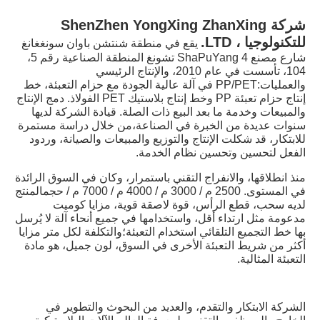
شركة ShenZhen YongXing ZhanXing 
للتكنولوجيا ، LTD.
يقع في منطقة شنتشن باوان سونغغانغ 
شارع مصنع 4 ShaPuYang تشونغ المنطقة الصناعية رقم 5، 
104، تأسست في عام 2010، والإنتاج الرئيسي 
والعمليات:PP/PET في آلة عالية الجودة مع حزام التعبئة، خط 
إنتاج حزام تعبئة PP وخط إنتاج بلاستيك PET الفولاذ. دمج الإنتاج 
والمبيعات وخدمة ما بعد البيع ذات الصلة. قيادة الشركة لديها 
سنوات عديدة من الخبرة في الصناعة،من خلال دراسة مستمرة 
للابتكار، قد شكلت الإنتاج والتوزيع والمبيعات والصيانة، وردود 
الفعل لتحسين وتحسين نظام الخدمة.
منذ انطلاقها، والانفراج التقني باستمرار، وكان في السوق الرائدة 
في المستوى. 2500 م / 3000 م / 4000 م / 7000 م / حجمالمنتج 
لديه سحب، قطع الرأس، قوة لاصقة قوية، مزايا كوميت 
مدعومة مثل ارتداء أقل، واستخدامها في جميع أنحاء آلة لا يُرسل 
بها خط التجميع التلقائي استخدام التعبئة؛والتكلفة لكل متر مزايا 
أكثر من شريط التعبئة الأخرى في السوق، لون جميل، هو مادة 
التعبئة المثالية.
الشركة الابتكار والتقدم، والعديد من البحوث والتطوير في 