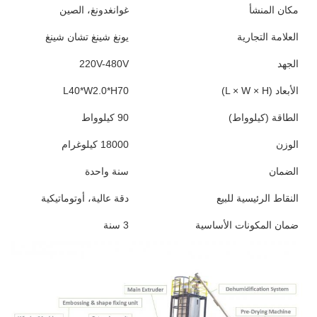
مكان المنشأ
غوانغدونغ، الصين
العلامة التجارية
يونغ شينغ تشان شينغ
الجهد
220V-480V
الأبعاد (L × W × H)
L40*W2.0*H70
الطاقة (كيلوواط)
90 كيلوواط
الوزن
18000 كيلوغرام
الضمان
سنة واحدة
النقاط الرئيسية للبيع
دقة عالية، أوتوماتيكية
ضمان المكونات الأساسية
3 سنة