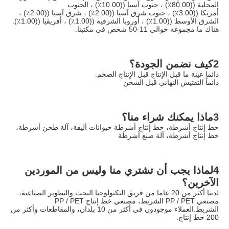
المحلية ((80.00٪) ، جنوب آسيا ((10.00٪) ، الجنوب
أمريكا ((3.00٪) ، جنوب شرق آسيا ((2.00٪) ، شرق آسيا ((2.00٪) ، 
الشرق الأوسط ((1.00٪) ، أوروبا الشرقية ((1.00٪) ، أفريقيا ((1.00٪). 
هناك ما مجموعه حوالي 11-50 شخص في مكتبنا.
2كيف نضمن الجودة؟
دائما عينة ما قبل الإنتاج قبل الإنتاج الضخم.
دائماً التفتيش النهائي قبل الشحن
3ماذا يمكنك شراء منا؟
خط إنتاج أشرطة، خط إنتاج أشرطة حيوانات أليفة، آلة طحن أشرطة، 
خط إنتاج أشرطة، آلة صنع أشرطة
4لماذا يجب أن تشتري منا وليس من الموردين 
الآخرين؟
لدينا أكثر من 20 عاما من فريق التكنولوجيا البحث والتطوير الصناعية، 
مصنعي PP / PET الشريط، مصنعي خط إنتاج PP / PET 
الشريط.العملاء موجودون في أكثر من 10 بلدان، والمقاطعات وأكثر من 
200 خط إنتاج.