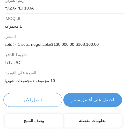
رقم الطراز:
YXZX-PET100A
الـ MOQ:
1 مجموعة
السعر:
$108,100.00-$130,000.00/sets >=1 sets, negotiable
شروط الدفع:
T/T، L/C
القدرة على التوريد:
10 مجموعة / مجموعات شهريا
احصل على أفضل سعر
اتصل الآن
معلومات مفصلة
وصف المنتج