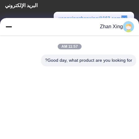
البريد الإلكتروني
yongxingzhanxing@163.com
Zhan Xing
وقت العمل
8:00-20:00
11:57 AM
عنواننا
Good day, what product are you looking for?
عنوان
الرقم 43-101، ميينغسن، شينبوتو، مجتمع شينشيانغ، شارع شينهو، منطقة
قوانغمينغ، شنشن
هاتف
86-0755-29932659