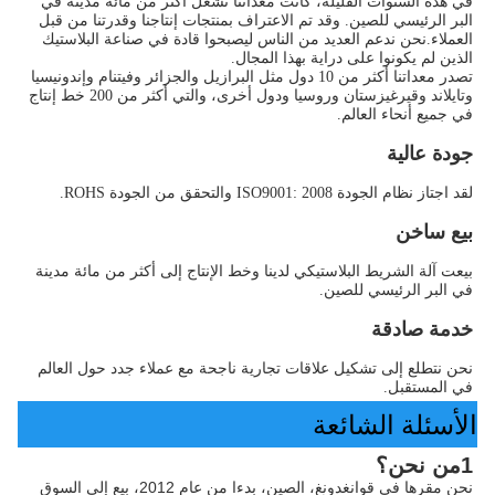
في هذه السنوات القليلة، كانت معداتنا تشغل أكثر من مائة مدينة في 
البر الرئيسي للصين. وقد تم الاعتراف بمنتجات إنتاجنا وقدرتنا من قبل 
العملاء.نحن ندعم العديد من الناس ليصبحوا قادة في صناعة البلاستيك 
الذين لم يكونوا على دراية بهذا المجال.
تصدر معداتنا أكثر من 10 دول مثل البرازيل والجزائر وفيتنام وإندونيسيا 
وتايلاند وقيرغيزستان وروسيا ودول أخرى، والتي أكثر من 200 خط إنتاج 
في جميع أنحاء العالم.
جودة عالية
لقد اجتاز نظام الجودة ISO9001: 2008 والتحقق من الجودة ROHS.
بيع ساخن
بيعت آلة الشريط البلاستيكي لدينا وخط الإنتاج إلى أكثر من مائة مدينة 
في البر الرئيسي للصين.
خدمة صادقة
نحن نتطلع إلى تشكيل علاقات تجارية ناجحة مع عملاء جدد حول العالم 
في المستقبل.
الأسئلة الشائعة
1من نحن؟
نحن مقرها في قوانغدونغ، الصين، بدءا من عام 2012، بيع إلى السوق 