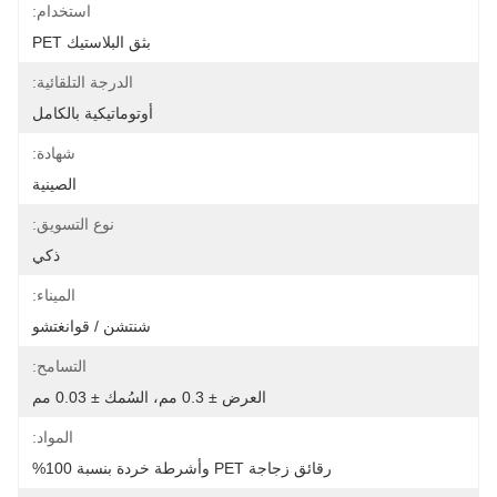
استخدام:
بثق البلاستيك PET
الدرجة التلقائية:
أوتوماتيكية بالكامل
شهادة:
الصينية
نوع التسويق:
ذكي
الميناء:
شنتشن / قوانغتشو
التسامح:
العرض ± 0.3 مم، السُمك ± 0.03 مم
المواد:
رقائق زجاجة PET وأشرطة خردة بنسبة 100%