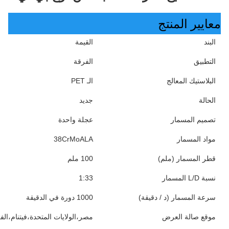
معايير المنتج
البند
القيمة
التطبيق
الفرقة
البلاستيك المعالج
الـ PET
الحالة
جديد
تصميم المسمار
عجلة واحدة
مواد المسمار
38CrMoALA
قطر المسمار (ملم)
100 ملم
نسبة L/D المسمار
1:33
سرعة المسمار (د / دقيقة)
1000 دورة في الدقيقة
موقع صالة العرض
مصر،الولايات المتحدة،فيتنام،الف