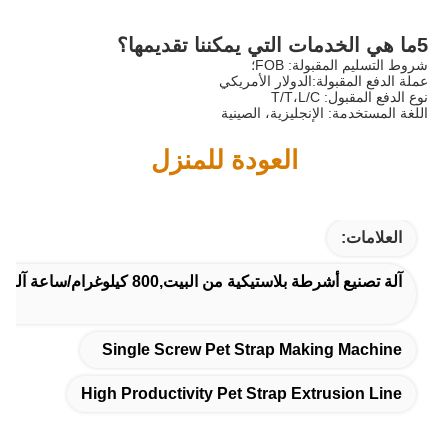
5ما هي الخدمات التي يمكننا تقديمها؟
شروط التسليم المقبولة: FOB؛
عملة الدفع المقبولة:الدولار الأمريكي
نوع الدفع المقبول: T/T،L/C
اللغة المستخدمة: الإنجليزية، الصينية
العودة للمنزل
العلامات:
آلة تصنيع أشرطة بلاستيكية من البيت,800 كيلوغرام/ساعة آلة لصنع أشرطة بلاستيكية,خط إنتاجية عالية للخيط الحيوانات الأليفة
Single Screw Pet Strap Making Machine
High Productivity Pet Strap Extrusion Line