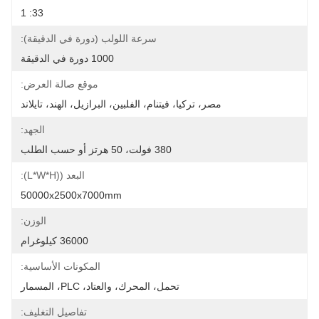
33: 1
سرعة اللولب (دورة في الدقيقة):
1000 دورة في الدقيقة
موقع صالة العرض:
مصر، تركيا، فيتنام، الفلبين، البرازيل، الهند، تايلاند
الجهد:
380 فولت، 50 هرتز أو حسب الطلب
البعد ((L*W*H):
50000x2500x7000mm
الوزن:
36000 كيلوغرام
المكونات الأساسية:
تحمل، المحرك، والعتاد، PLC، المسمار
تفاصيل التغليف: