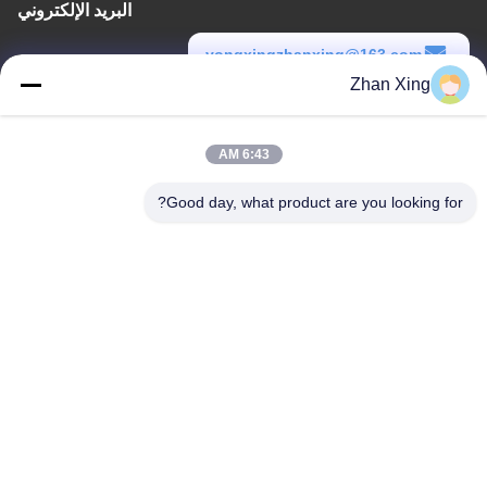
البريد الإلكتروني
yongxingzhanxing@163.com
Zhan Xing
وقت العمل
8:00-20:00
6:43 AM
عنواننا
Good day, what product are you looking for?
عنوان
الرقم 43-101، ميينغسن، شينبوتو، مجتمع شينشيانغ، شارع شينهو، منطقة
قوانغمينغ، شنشن
هاتف
86-0755-29932659
الصين جودة جيدة آلة صنع حزام PP المورد. حقوق الطبع والنشر © -2026