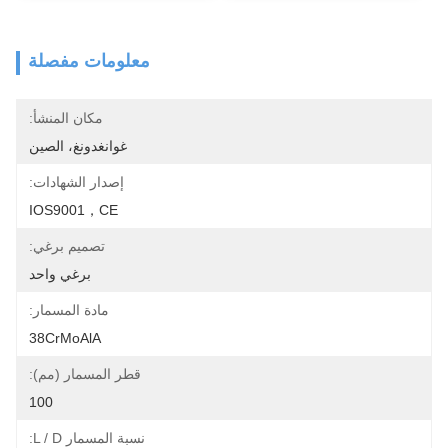
معلومات مفصلة
مكان المنشأ:
غوانغدونغ، الصين
إصدار الشهادات:
IOS9001，CE
تصميم برغي:
برغي واحد
مادة المسمار:
38CrMoAlA
قطر المسمار (مم):
100
نسبة المسمار L / D: