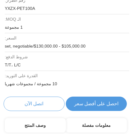
رقم الطراز:
YXZX-PET100A
الـ MOQ:
1 مجموعة
السعر:
$105,000.00 - $130,000.00/set, negotiable
شروط الدفع:
T/T، L/C
القدرة على التوريد:
10 مجموعة / مجموعات شهريا
احصل على أفضل سعر
اتصل الآن
معلومات مفصلة
وصف المنتج