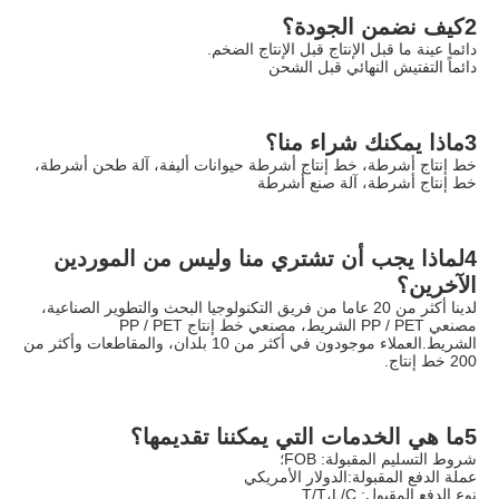
2كيف نضمن الجودة؟
دائما عينة ما قبل الإنتاج قبل الإنتاج الضخم.
دائماً التفتيش النهائي قبل الشحن
3ماذا يمكنك شراء منا؟
خط إنتاج أشرطة، خط إنتاج أشرطة حيوانات أليفة، آلة طحن أشرطة، 
خط إنتاج أشرطة، آلة صنع أشرطة
4لماذا يجب أن تشتري منا وليس من الموردين 
الآخرين؟
لدينا أكثر من 20 عاما من فريق التكنولوجيا البحث والتطوير الصناعية، 
مصنعي PP / PET الشريط، مصنعي خط إنتاج PP / PET 
الشريط.العملاء موجودون في أكثر من 10 بلدان، والمقاطعات وأكثر من 
200 خط إنتاج.
5ما هي الخدمات التي يمكننا تقديمها؟
شروط التسليم المقبولة: FOB؛
عملة الدفع المقبولة:الدولار الأمريكي
نوع الدفع المقبول: T/T،L/C