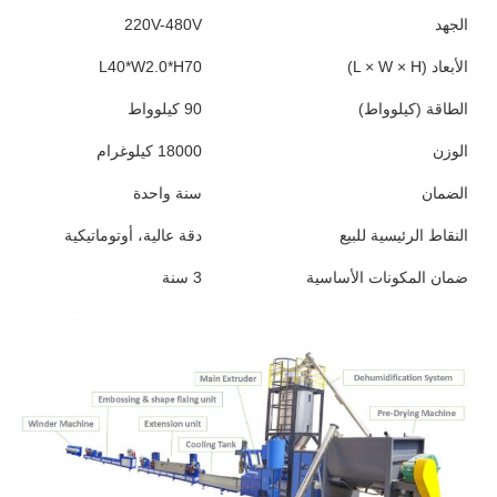
الجهد
220V-480V
الأبعاد (L × W × H)
L40*W2.0*H70
الطاقة (كيلوواط)
90 كيلوواط
الوزن
18000 كيلوغرام
الضمان
سنة واحدة
النقاط الرئيسية للبيع
دقة عالية، أوتوماتيكية
ضمان المكونات الأساسية
3 سنة