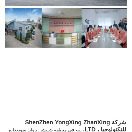
شركة ShenZhen YongXing ZhanXing 
للتكنولوجيا ، LTD.
يقع في منطقة شنتشن باوان سونغغانغ 