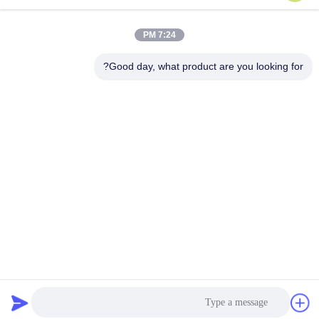
وقت العمل
8:00-20:00
7:24 PM
عنواننا
Good day, what product are you looking for?
عنوان
الرقم 43-101، ميينغسن، شينبوتو، مجتمع شينشيانغ، شارع شينهو، منطقة
قوانغمينغ، شنشن
هاتف
86-0755-29932659
الصين جودة جيدة آلة صنع حزام PP المورد. حقوق الطبع والنشر © -2026
Shenzhen Yong Xing Zhan Xing Technology Co,. Ltd. جميع الحقوق
محفوظة
سياسة الخصوصية
|
خريطة الموقع