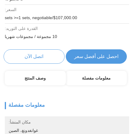
السعر:
$107,000.00/sets >=1 sets, negotiable
القدرة على التوريد:
10 مجموعة / مجموعات شهريا
احصل على أفضل سعر
اتصل الآن
معلومات مفصلة
وصف المنتج
معلومات مفصلة
مكان المنشأ:
غوانغدونغ، الصين