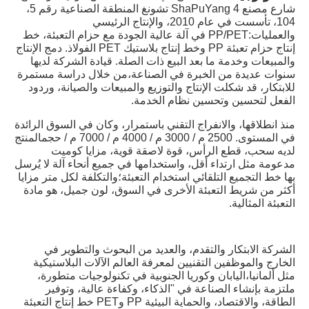
شارع مصنع 4 ShaPuYang تشونغ المنطقة الصناعية رقم 5، 
104، تأسست في عام 2010، والإنتاج الرئيسي 
والعمليات:PP/PET في آلة عالية الجودة مع حزام التعبئة، خط 
إنتاج حزام تعبئة PP وخط إنتاج بلاستيك PET الفولاذ. دمج الإنتاج 
والمبيعات وخدمة ما بعد البيع ذات الصلة. قيادة الشركة لديها 
سنوات عديدة من الخبرة في الصناعة،من خلال دراسة مستمرة 
للابتكار، قد شكلت الإنتاج والتوزيع والمبيعات والصيانة، وردود 
الفعل لتحسين وتحسين نظام الخدمة.
منذ انطلاقها، والانفراج التقني باستمرار، وكان في السوق الرائدة 
في المستوى. 2500 م / 3000 م / 4000 م / 7000 م / حجمالمنتج 
لديه سحب، قطع الرأس، قوة لاصقة قوية، مزايا كوميت 
مدعومة مثل ارتداء أقل، واستخدامها في جميع أنحاء آلة لا يُرسل 
بها خط التجميع التلقائي استخدام التعبئة؛والتكلفة لكل متر مزايا 
أكثر من شريط التعبئة الأخرى في السوق، لون جميل، هو مادة 
التعبئة المثالية.
الشركة الابتكار والتقدم، والعديد من البحوث والتطوير في 
الخارج والموظفين التقنيين لمعرفة العالم الآلات البلاستيكية 
مثل ألمانيا،اليابان وكوريا الجنوبية في تكنولوجيات متطورة، 
ملتزمة بإنشاء الصناعة في "الذكاء، وكفاءة عالية، وتوفير 
الطاقة، والاقتصاد، والحماية البيئية PP وPET خط إنتاج التعبئة 