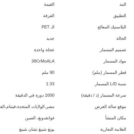
البند
القيمة
التطبيق
الفرقة
البلاستيك المعالج
الـ PET
الحالة
جديد
تصميم المسمار
عجلة واحدة
مواد المسمار
38CrMoALA
قطر المسمار (ملم)
90 ملم
نسبة L/D المسمار
1:33
سرعة المسمار (د / دقيقة)
1000 دورة في الدقيقة
موقع صالة العرض
مصر،الولايات المتحدة،فيتنام،الف
مكان المنشأ
غوانغدونغ، الصين
العلامة التجارية
يونغ شينغ تشان شينغ