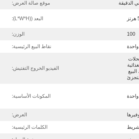
موقع صالة العرض:
البعد ((L*W*H):
100
الوزن:
واحدة
نقاط البيع الرئيسية:
الفنادق، محلات الملابس، محلات 
تصليح الآلات، مصانع المواد الغذائية 
الفيديو الخروج التفتيش:
والمشروبات، المطاعم، البيع 
لتجزئ
واحدة
المكونات الأساسية:
فيرها
العرض:
شريط
الكلمات الرئيسية: