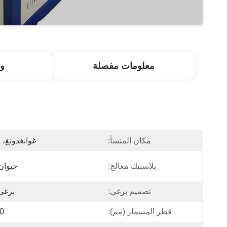
معلومات مفصلة
و
مكان المنشأ:
غوانغدونغ، 
بلاستيك معالج:
حيوان
تصميم برغي:
برغي
قطر المسمار (مم):
90 