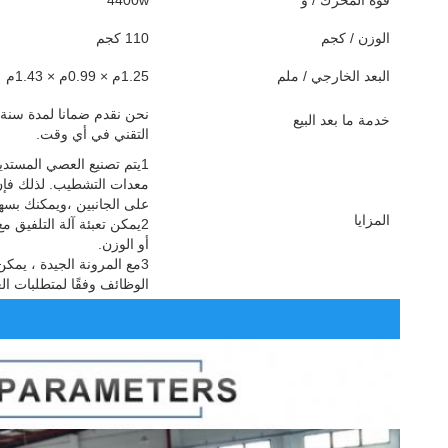
قوة المحرك / و
4400w
الوزن / كجم
110 كجم
البعد الخارجي / ملم
1.25م × 0.99م × 1.43م
نحن نقدم ضمانا لمدة سنة و
خدمة ما بعد البيع
التقني في أي وقت.
1يتم تصنيع العصي المستدي
معدات التشطيب. لذلك فإن ا
على الجانبين ،ويمكنك بسهو
المزايا
أو الوزن.
3مع المرونة الجيدة ، يم
الوظائف وفقًا لمتطلبات الع