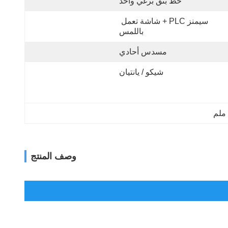
خط بثق برغي واحد
سيمنز PLC + شاشة تعمل 
باللمس
مسدس أحادي
شيكو / يانتيان
وصف المنتج