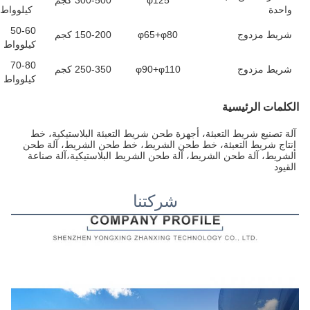
φ125
300-500 كجم
واحدة
كيلوواط
50-60
شريط مزدوج
φ65+φ80
150-200 كجم
كيلوواط
70-80
شريط مزدوج
φ90+φ110
250-350 كجم
كيلوواط
الكلمات الرئيسية
آلة تصنيع شريط التعبئة، أجهزة طحن شريط التعبئة البلاستيكية، خط 
إنتاج شريط التعبئة، خط طحن الشريط، خط طحن الشريط، آلة طحن 
الشريط، آلة طحن الشريط، آلة طحن الشريط البلاستيكية،آلة صناعة 
القيود
شركتنا