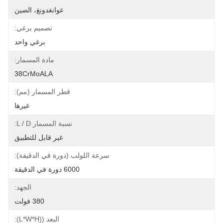
غوانغدونغ، الصين
تصميم برغي:
برغي واحد
مادة المسمار:
38CrMoALA
قطر المسمار (مم):
غيرها
نسبة المسمار L / D:
غير قابل للتطبيق
سرعة اللولب (دورة في الدقيقة):
6000 دورة في الدقيقة
الجهد:
380 فولت
البعد ((L*W*H):