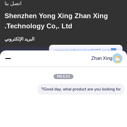
اتصل بنا
Shenzhen Yong Xing Zhan Xing
Technology Co,. Ltd.
البريد الإلكتروني
yongxingzhanxing@163.com
Zhan Xing
وقت العمل
8:00-20:00
6:53 PM
عنواننا
Good day, what product are you looking for?
عنوان
الرقم 43-101، ميينغسن، شينبوتو، مجتمع شينشيانغ، شارع شينهو، منطقة
قوانغمينغ، شنشن
هاتف