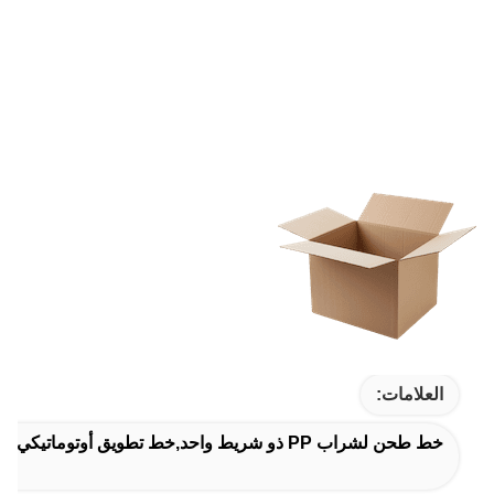
العلامات:
خط طحن لشراب PP ذو شريط واحد,خط تطويق أوتوماتيكي لشراب PP,خط التطويق 9mm PP رباط الشريط