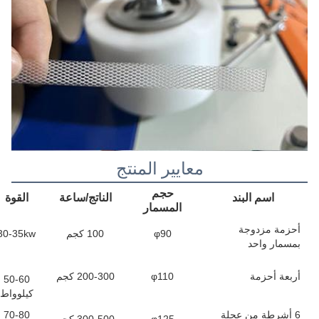
معايير المنتج
حجم
اسم البند
الناتج/ساعة
القوة
المسمار
أحزمة مزدوجة
φ90
100 كجم
30-35kw
بمسمار واحد
أربعة أحزمة
φ110
200-300 كجم
50-60
كيلوواط
6 أشرطة من عجلة
70-80