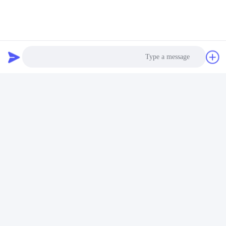
Photo
Video Call
Audio Call
اتصل بنا
Shenzhen Yong Xing Zhan Xing
Technology Co,. Ltd.