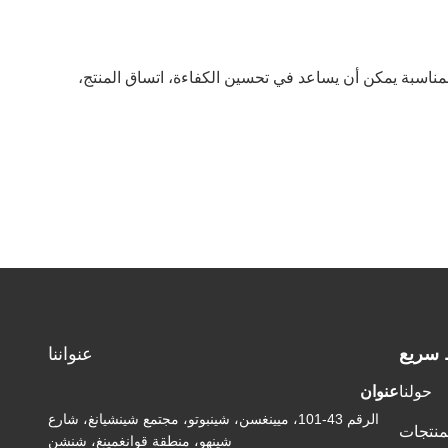
المناسبة يمكن أن يساعد في تحسين الكفاءة، اتساق المنتج،
 سريع
عنواننا
حولنا
عنوان
الرقم 43-101، ميينغسن، شينبوتو، مجتمع شينشيانغ، شارع
منتجات
شينهو، منطقة قوانغمينغ، شنشن