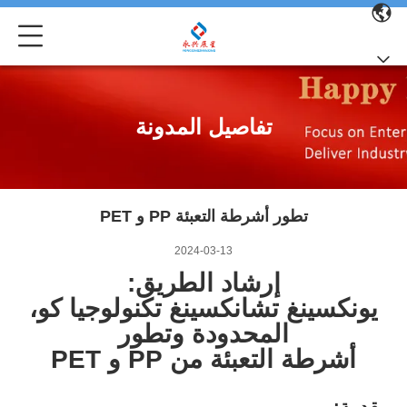
تفاصيل المدونة
تطور أشرطة التعبئة PP و PET
2024-03-13
إرشاد الطريق:
يونكسينغ تشانكسينغ تكنولوجيا كو،
المحدودة وتطور
أشرطة التعبئة من PP و PET