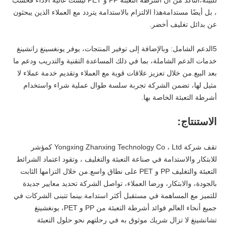
للبيئة،التأكد من أن أشرطة التعبئة PP و PET ليست عالية الأداء فحسب
، بل أيضًا مستدامةهذا الالتزام بالاستدامة يتردد مع العملاء الذين يبحثون
عن بدائل تغليف أخضر.
5الدعم الشامل: وبالإضافة إلى توفير المنتجات، يوفر يونغسينغ زانشينغ
خدمات الدعم الشاملة، بما في ذلك المساعدة التقنية والتدريب ودعم ما
بعد البيع.من خلال تعزيز علاقات قوية مع العملاء وتقديم خدمة عملاء لا
مثيل لها، تضمن الشركة تجربة سلسة طوال عملية شراء واستخدام
أشرطة التعبئة الخاصة بها.
الاستنتاج:
تقف شركة Yongxing Zhanxing Technology Co ، Ltd كمؤشر
للابتكار والاستدامة في صناعة التعبئة والتغليف ، وتقود اعتماد الشرائط
التعبئة والتغليف PP و PET على نطاق واسع.من خلال التزامها الثابت
بالجودة، والابتكار، ورضا العملاء، تواصل الشركة تحديد معايير جديدة
للتميز مع المساهمة في مستقبل أكثر استدامة.بينما تتبنى الشركات في
جميع أنحاء العالم فوائد أشرطة التعبئة من PP و PET، يونغشينغ
تشانشينغ لا تزال شريك موثوق به في رحلتهم نحو حلول التعبئة