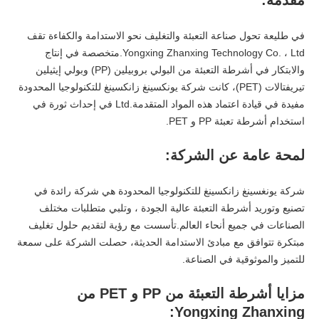
مقدمة:
في طليعة تحول صناعة التعبئة والتغليف نحو الاستدامة والكفاءة تقف
Yongxing Zhanxing Technology Co. ، Ltd.متخصصة في إنتاج
والابتكار في أشرطة التعبئة من البولي بروبيلين (PP) وبولي إيثيلين
تيريفتالات (PET)، كانت شركة يونكسينغ زانكسينغ للتكنولوجيا المحدودة
مفيدة في قيادة اعتماد هذه المواد المتقدمة.Ltd في إحداث ثورة في
استخدام أشرطة تعبئة PP و PET.
لمحة عامة عن الشركة:
شركة يونغسينغ زانكسينغ للتكنولوجيا المحدودة هي شركة رائدة في
تصنيع وتوريد أشرطة التعبئة عالية الجودة ، وتلبي متطلبات مختلف
الصناعات في جميع أنحاء العالم.تأسست مع رؤية لتقديم حلول تغليف
مبتكرة تتوافق مع مبادئ الاستدامة الحديثة، حصلت الشركة على سمعة
للتميز والموثوقية في الصناعة.
مزايا أشرطة التعبئة من PP و PET من
Yongxing Zhanxing: