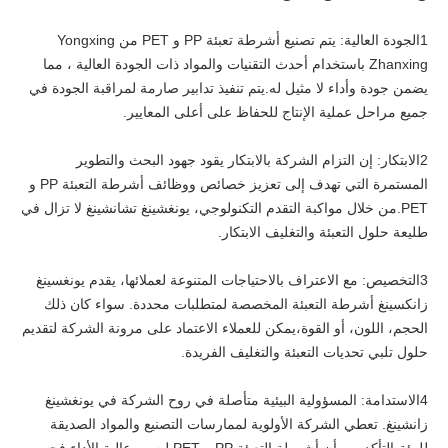
1الجودة العالية: يتم تصنيع أشرطة تعبئة PP و PET من Yongxing
Zhanxing باستخدام أحدث التقنيات والمواد ذات الجودة العالية ، مما
يضمن جودة وأداء لا مثيل له.يتم تنفيذ تدابير صارمة لمراقبة الجودة في
جميع مراحل عملية الإنتاج للحفاظ على أعلى المعايير.
2الابتكار: إن التزام الشركة بالابتكار يقود جهود البحث والتطوير
المستمرة التي تهدف إلى تعزيز خصائص ووظائف أشرطة التعبئة PP و
PET.من خلال مواكبة التقدم التكنولوجي، يونغشينغ تشانشينغ لا تزال في
طليعة حلول التعبئة والتغليف الابتكار.
3التخصيص: مع الاعتراف بالاحتياجات المتنوعة لعملائها، يقدم يونغسينغ
زانكسينغ أشرطة التعبئة المخصصة لمتطلبات محددة. سواء كان ذلك
الحجم، اللون، أو القوة،يمكن للعملاء الاعتماد على مرونة الشركة لتقديم
حلول تلبي تحديات التعبئة والتغليف الفريدة.
4الاستدامة: المسؤولية البيئية متأصلة في روح الشركة في يونغشينغ
زانشينغ. تعطي الشركة الأولوية لممارسات التصنيع والمواد الصديقة