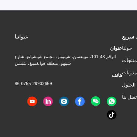
 سريع
عنواننا
حولنا
عنوان
الرقم 43-101، ميينغسن، شينبوتو، مجتمع شينشيانغ، شارع
منتجات
شينهو، منطقة قوانغمينغ، شنشن
مدونات
هاتف
86-0755-29932659
الحلول
تصل بنا