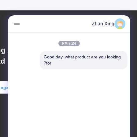
Zhan Xing
8:24 PM
g Zhan Xing
Good day, what product are you looking 
d.
for?
ongxingzhanxing@163.com