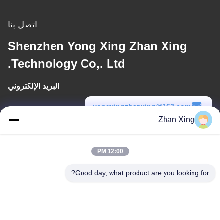
اتصل بنا
Shenzhen Yong Xing Zhan Xing
Technology Co,. Ltd.
البريد الإلكتروني
yongxingzhanxing@163.com
Zhan Xing
وقت العمل
8:00-20:00
12:00 PM
عنواننا
Good day, what product are you looking for?
عنوان
الرقم 43-101، ميينغسن، شينبوتو، مجتمع شينشيانغ، شارع شينهو، منطقة
قوانغمينغ، شنشن