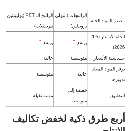
الراتنجات (البولي
الراتنج الـ PET (بولييتلين
مصدر المواد الخام
بروبيلين)
تيريفثلات)
اتجاه الأسعار (205-
↑
↑
يرتفع
يرتفع
2026)
حساسية الأسعار
متوسطة
عالية
توفر المواد المعاد
عالية
متوسطة
تدويرها
خفيفة إلى
التطبيق
مهمة ثقيلة
متوسطة
أربع طرق ذكية لخفض تكاليف
الإنتاج